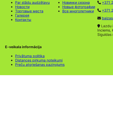
Par stādu audzētavu
Новинки сезона
+371 
Новости
Новые фотографии
+371 2
Торговые места
Все многолетники
Галерея
baizas
Контакты
Lazdu ie
Inciems, 
Siguldas
E-veikala informācija
Privātuma politika
Distances pirkuma noteikumi
Preču atgriešanas paziņojums