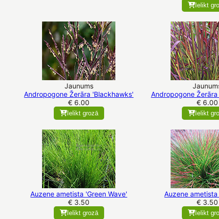
Ielikt gr
Jaunums
Jaunum
Andropogone Žerāra 'Blackhawks'
Andropogone Žerāra 
€ 6.00
€ 6.00
Ielikt grozā
Ielikt gr
Auzene ametista 'Green Wave'
Auzene ametista 
€ 3.50
€ 3.50
Ielikt grozā
Ielikt gr