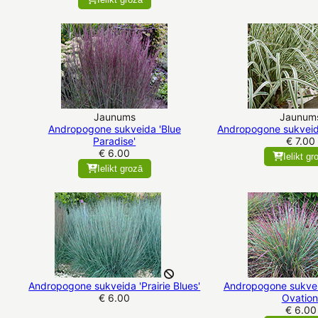
Jaunums
Jaunum
Andropogone sukveida 'Blue
Andropogone sukveid
Paradise'
€ 7.00
€ 6.00
Ielikt gr
Ielikt grozā
Andropogone sukveida 'Prairie Blues'
Andropogone sukvei
€ 6.00
Ovation
€ 6.00