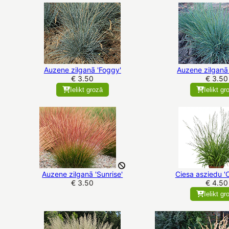
Auzene zilganā 'Foggy'
Auzene zilganā 
€ 3.50
€ 3.50
Ielikt grozā
Ielikt gr
Auzene zilganā 'Sunrise'
Ciesa asziedu '
€ 3.50
€ 4.50
Ielikt gr