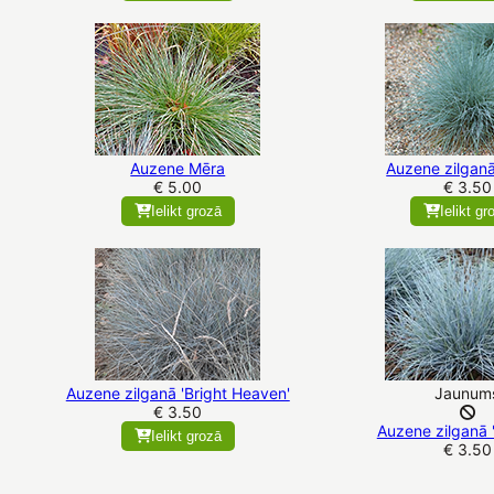
Auzene Mēra
Auzene zilganā 
€ 5.00
€ 3.50
Ielikt grozā
Ielikt gr
Auzene zilganā 'Bright Heaven'
Jaunum
€ 3.50
Auzene zilganā '
Ielikt grozā
€ 3.50