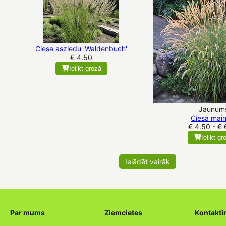
Ciesa asziedu 'Waldenbuch'
€ 4.50
Ielikt grozā
Jaunum
Ciesa mai
€ 4.50 - € 
Ielikt gr
Ielādēt vairāk
Par mums
Ziemcietes
Kontakti