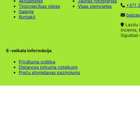
Aktualitātes
Jaunas fotogrāfijas
+371 2
Tirdzniecības vietas
Visas ziemcietes
Galerija
baizas
Kontakti
Lazdu ie
Inciems, 
Siguldas
E-veikala informācija
Privātuma politika
Distances pirkuma noteikumi
Preču atgriešanas paziņojums