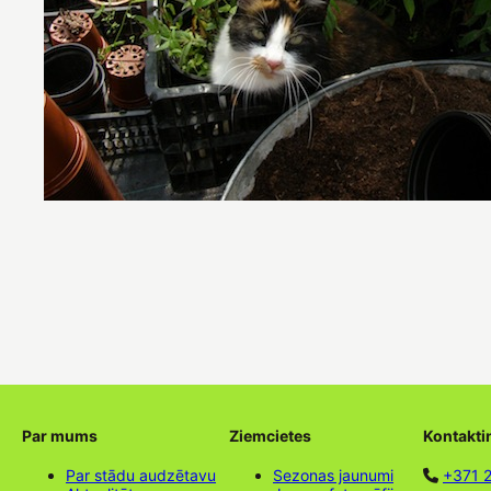
Par mums
Ziemcietes
Kontakti
Par stādu audzētavu
Sezonas jaunumi
+371 