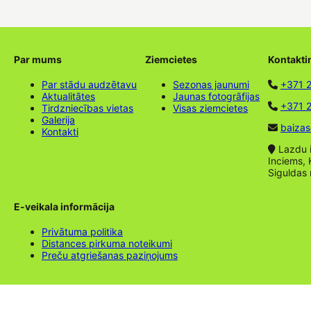
Par mums
Ziemcietes
Kontakti
Par stādu audzētavu
Sezonas jaunumi
+371 
Aktualitātes
Jaunas fotogrāfijas
+371 2
Tirdzniecības vietas
Visas ziemcietes
Galerija
baizas
Kontakti
Lazdu ie
Inciems, 
Siguldas
E-veikala informācija
Privātuma politika
Distances pirkuma noteikumi
Preču atgriešanas paziņojums