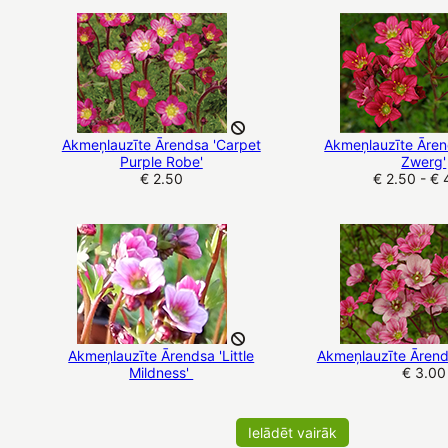
Akmeņlauzīte Ārendsa 'Carpet
Akmeņlauzīte Āren
Purple Robe'
Zwerg'
€ 2.50
€ 2.50 - € 
Akmeņlauzīte Ārendsa 'Little
Akmeņlauzīte Ārends
Mildness'
€ 3.00
Ielādēt vairāk