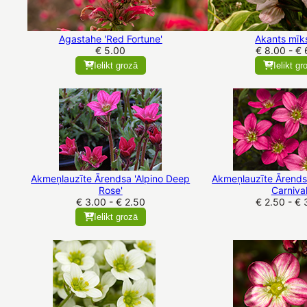
Agastahe 'Red Fortune'
Akants mīks
€ 5.00
€ 8.00 - € 
Ielikt grozā
Ielikt gr
Akmeņlauzīte Ārendsa 'Alpino Deep
Akmeņlauzīte Ārendsa
Rose'
Carnival
€ 3.00 - € 2.50
€ 2.50 - € 
Ielikt grozā