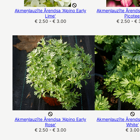
Akmeņlauzīte Ārendsa 'Alpino Early
Akmeņlauzīte Ārendsa
Lime'
Picotee
€ 2.50 - € 3.00
€ 2.50 - € 
Akmeņlauzīte Ārendsa 'Alpino Early
Akmeņlauzīte Ārendsa
Rose'
White'
€ 2.50 - € 3.00
€ 3.00