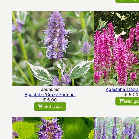
Jaunums
Agastahe 'Danish
Agastahe 'Crazy Fortune'
€ 5.00
€ 5.00
Ielikt gr
Ielikt grozā