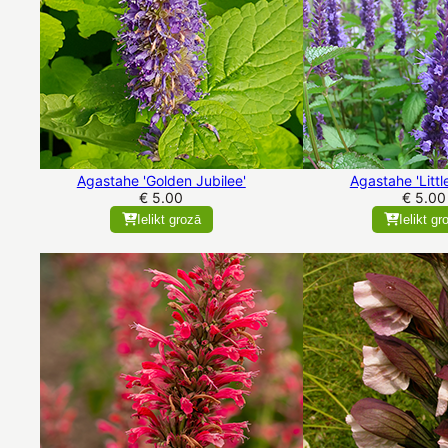
Agastahe 'Golden Jubilee'
Agastahe 'Littl
€ 5.00
€ 5.00
Ielikt grozā
Ielikt gr