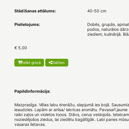
Stādīšanas attālums:
40-50 cm
Pielietojums:
Dobēs, grupās, apmalē
podos, naturālos dārz
ziediem, kulinārijā. Bi
€ 5.00
Ielikt grozā
Dalīties
Papildinformācija:
Mazprasīga. Vēlas labu drenāžu, slapjumā ies bojā. Sausumiz
ieaudzies. Lapām ar anīsa/ lakricas aromātu. Pavasarī jaunie 
raibi zaļos un violetos toņos. Stāvs, cerus veidojošs. Ieteica
noziedējošos ziedus, lai ziedētu bagātīgāk. Labi panes mūs
vasaras lietavas.