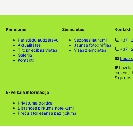
Par mums
Ziemcietes
Kontakti
Par stādu audzētavu
Sezonas jaunumi
+371 
Aktualitātes
Jaunas fotogrāfijas
+371 2
Tirdzniecības vietas
Visas ziemcietes
Galerija
baizas
Kontakti
Lazdu ie
Inciems, 
Siguldas
E-veikala informācija
Privātuma politika
Distances pirkuma noteikumi
Preču atgriešanas paziņojums