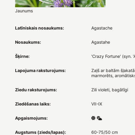
Jaunums
Latīniskais nosaukums:
Agastache
Nosaukums:
Agastahe
Šķirne:
'Crazy Fortune' (syn. '
Lapojuma raksturojums:
Zaļš ar baltām šļakat
marmorēts, aromātisk
Ziedu raksturojums:
Zili violeti, bagātīgi
Ziedēšanas laiks:
VII-IX
Apgaismojums:
Augstums (zieds/lapas):
60-75/50 cm