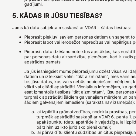
gadījumi.
5. KĀDAS IR JŪSU TIESĪBAS?
Jums kā datu subjektam saskaņā ar VDAR ir šādas tiesības:
Pieprasīt piekļuvi saviem personas datiem un saņemt to 
Pieprasīt labot vai ierobežot neprecīzus vai nepilnīgus 
Pieprasīt datu dzēšanu noteiktos apstākļos, kas norādīti
par personas datu aizsardzību, piemēram, kad ir zudis 
apstrādes pamats.
Ja jūs iesniegsiet mums pieprasījumu dzēst visus vai da
datiem un izteiksiet vēlmi "tikt aizmirstam", mēs vairs 
tos jūsu datus, kas vairs nebūs nepieciešami mērķiem, ku
vākti vai citādi apstrādāti. Vienlaikus informējam, ka ga
esat izmantojis tiesības "tikt aizmirstam", jūsu personas d
turpmāk apstrādāti šādiem galvenajiem mērķiem un pam
šādiem galvenajiem iemesliem (saraksts nav izsmeļošs):
lai izpildītu grāmatvedības, nodokļu prasības, per
turpmāk apstrādāti saskaņā ar VDAR 6. panta 1. p
apakšpunktu (datu apstrāde ir vajadzīga, lai izpil
pārzinim uzlikto juridisko pienākumu);
lai pārvaldītu klientu sūdzības un citus pieprasīj