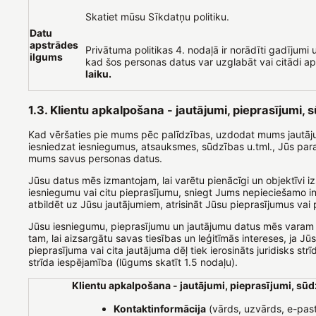
Skatiet mūsu Sīkdatņu politiku.
Datu
apstrādes
Privātuma politikas 4. nodaļā ir norādīti gadījumi u
ilgums
kad šos personas datus var uzglabāt vai citādi a
laiku.
1.3. Klientu apkalpošana - jautājumi, pieprasījumi, 
Kad vēršaties pie mums pēc palīdzības, uzdodat mums jautāj
iesniedzat iesniegumus, atsauksmes, sūdzības u.tml., Jūs para
mums savus personas datus.
Jūsu datus mēs izmantojam, lai varētu pienācīgi un objektīvi iz
iesniegumu vai citu pieprasījumu, sniegt Jums nepieciešamo in
atbildēt uz Jūsu jautājumiem, atrisināt Jūsu pieprasījumus vai 
Jūsu iesniegumu, pieprasījumu un jautājumu datus mēs varam 
tam, lai aizsargātu savas tiesības un leģitīmās intereses, ja J
pieprasījuma vai cita jautājuma dēļ tiek ierosināts juridisks strī
strīda iespējamība (lūgums skatīt 1.5 nodaļu).
Klientu apkalpošana - jautājumi, pieprasījumi, sū
Kontaktinformācija
(vārds, uzvārds, e-pas