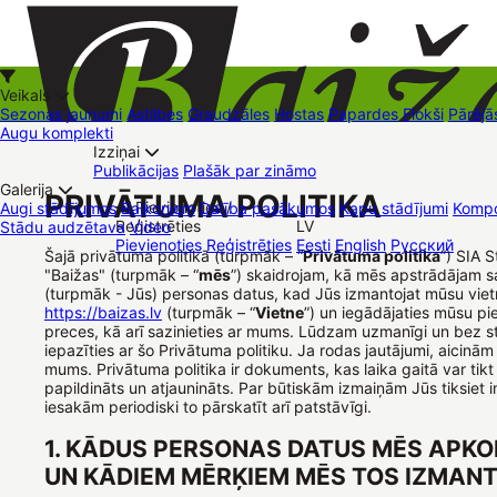
Veikals
Sezonas jaunumi
Astilbes
Graudzāles
Hostas
Papardes
Flokši
Pārējā
Augu komplekti
Izziņai
Kā iepirkties
Publikācijas
Plašāk par zināmo
+37126545879
baizas@baizas.lv
Galerija
PRIVĀTUMA POLITIKA
Pievienoties /
Augi stādījumos
Balkoniem
Dalība pasākumos
Kapu stādījumi
Kompo
Reģistrēties
LV
Stādu audzētava
Video
Stādu grozs
Pievienoties
Reģistrēties
Eesti
English
Русский
Tirdzniecības vietas
Kontakti
Dāvanu kartes
Augu komplekti
Šajā privātuma politikā (turpmāk – “
Privātuma politika
”) SIA 
"Baižas" (turpmāk – “
mēs
”) skaidrojam, kā mēs apstrādājam s
(turpmāk - Jūs) personas datus, kad Jūs izmantojat mūsu viet
https://baizas.lv
(turpmāk – “
Vietne
”) un iegādājaties mūsu p
preces, kā arī sazinieties ar mums. Lūdzam uzmanīgi un bez s
iepazīties ar šo Privātuma politiku. Ja rodas jautājumi, aicinām
mums. Privātuma politika ir dokuments, kas laika gaitā var tikt
papildināts un atjaunināts. Par būtiskām izmaiņām Jūs tiksiet 
iesakām periodiski to pārskatīt arī patstāvīgi.
1. KĀDUS PERSONAS DATUS MĒS APK
UN KĀDIEM MĒRĶIEM MĒS TOS IZMAN