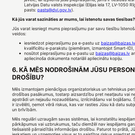
Latvijas Datu valsts inspekcijai (Elijas iela 17, LV-1050 Rī
pasts:
pasts@dvi.gov.lv
).
Kā jūs varat sazināties ar mums, lai īstenotu savas tiesības?
Jūs varat iesniegt mums pieprasījumu par savu tiesību īsteno
veidos:
iesniedzot pieprasījumu pa e-pastu uz
baizas@baizas.l
kvalificētu e-parakstu (piemēram, izmantojot Smart-ID),
nosūtot pieprasījumu pa e-pastu uz
baizas@baizas.lv
ar
apliecinoša dokumenta notariāli apliecinātu kopiju.
6. KĀ MĒS NODROŠINĀM JŪSU PERSO
DROŠĪBU?
Mēs izmantojam pienācīgus organizatoriskus un tehniskus per
drošības pasākumus, tostarp aizsardzību pret neatļautu vai n
apstrādi un nejaušu nozaudēšanu, iznīcināšanu vai bojāšanu.
ir izvēlēti, ņemot vērā riskus, kas var rasties Jūsu kā datu sub
un brīvībām.
Mēs regulāri uzraugām savas sistēmas, lai konstatētu iespēja
pārkāpumus vai uzbrukumus, taču diemžēl nav iespējams gara
tiešsaistē pārraidītās informācijas drošību. Paturot to prātā, 
ieskatiem un uzņemoties visus ar to saistītos riskus sniedzat