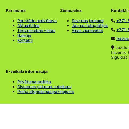
Par mums
Ziemcietes
Kontakti
Par stādu audzētavu
Sezonas jaunumi
+371 
Aktualitātes
Jaunas fotogrāfijas
+371 2
Tirdzniecības vietas
Visas ziemcietes
Galerija
baizas
Kontakti
Lazdu ie
Inciems, 
Siguldas
E-veikala informācija
Privātuma politika
Distances pirkuma noteikumi
Preču atgriešanas paziņojums