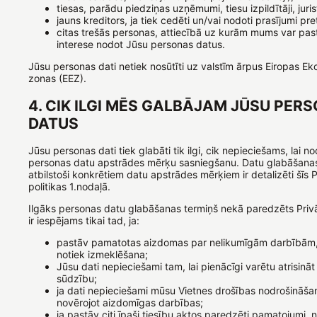
tiesas, parādu piedziņas uzņēmumi, tiesu izpildītāji, jurist
jauns kreditors, ja tiek cedēti un/vai nodoti prasījumi pret
citas trešās personas, attiecībā uz kurām mums var pas
interese nodot Jūsu personas datus.
Jūsu personas dati netiek nosūtīti uz valstīm ārpus Eiropas E
zonas (EEZ).
4. CIK ILGI MĒS GALBĀJAM JŪSU PER
DATUS
Jūsu personas dati tiek glabāti tik ilgi, cik nepieciešams, lai n
personas datu apstrādes mērķu sasniegšanu. Datu glabāšanas
atbilstoši konkrētiem datu apstrādes mērķiem ir detalizēti šīs 
politikas 1.nodaļā.
Ilgāks personas datu glabāšanas termiņš nekā paredzēts Privā
ir iespējams tikai tad, ja:
pastāv pamatotas aizdomas par nelikumīgām darbībām,
notiek izmeklēšana;
Jūsu dati nepieciešami tam, lai pienācīgi varētu atrisināt 
sūdzību;
ja dati nepieciešami mūsu Vietnes drošības nodrošināša
novērojot aizdomīgas darbības;
ja pastāv citi īpaši tiesību aktos paredzēti pamatojumi, 