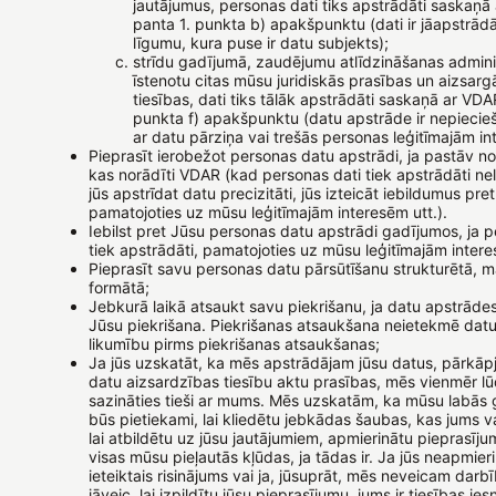
jautājumus, personas dati tiks apstrādāti saskaņā
panta 1. punkta b) apakšpunktu (dati ir jāapstrādā, 
līgumu, kura puse ir datu subjekts);
strīdu gadījumā, zaudējumu atlīdzināšanas adminis
īstenotu citas mūsu juridiskās prasības un aizsar
tiesības, dati tiks tālāk apstrādāti saskaņā ar VDA
punkta f) apakšpunktu (datu apstrāde ir nepieci
ar datu pārziņa vai trešās personas leģitīmajām in
Pieprasīt ierobežot personas datu apstrādi, ja pastāv not
kas norādīti VDAR (kad personas dati tiek apstrādāti ne
jūs apstrīdat datu precizitāti, jūs izteicāt iebildumus pre
pamatojoties uz mūsu leģitīmajām interesēm utt.).
Iebilst pret Jūsu personas datu apstrādi gadījumos, ja p
tiek apstrādāti, pamatojoties uz mūsu leģitīmajām inter
Pieprasīt savu personas datu pārsūtīšanu strukturētā, 
formātā;
Jebkurā laikā atsaukt savu piekrišanu, ja datu apstrāde
Jūsu piekrišana. Piekrišanas atsaukšana neietekmē dat
likumību pirms piekrišanas atsaukšanas;
Ja jūs uzskatāt, ka mēs apstrādājam jūsu datus, pārkāp
datu aizsardzības tiesību aktu prasības, mēs vienmēr l
sazināties tieši ar mums. Mēs uzskatām, ka mūsu labās g
būs pietiekami, lai kliedētu jebkādas šaubas, kas jums va
lai atbildētu uz jūsu jautājumiem, apmierinātu pieprasīj
visas mūsu pieļautās kļūdas, ja tādas ir. Ja jūs neapmie
ieteiktais risinājums vai ja, jūsuprāt, mēs neveicam darb
jāveic, lai izpildītu jūsu pieprasījumu, jums ir tiesības ie