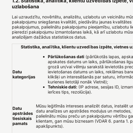
1.2. Statistika, analītika, klientu uzvedības izpēte, 
uzlabošana
Lai uzraudzītu, novērtētu, analizētu, uzlabotu un veicinātu mū
pakalpojumu sniegšanas kvalitāti, piedāvātu jaunas kvalitātes
pakalpojumus, palielinātu pakalpojumu pieejamību, uzlabotu li
pieredzi pakalpojumu izmantošanas laikā, kā arī uzlabotu mūsu
analizējam dažādus statistiskos datus.
Statistika, analītika, klientu uzvedības izpēte, vietnes
Pārlūkošanas dati
(pārlūkotās lapas, apska
apskates datums un laiks, pārlūkošanas ilg
grozā un/vai vēlmju sarakstā ievietotās pre
Datu
ievietošanas datums un laiks, reklāmas baneru
kategorijas
klikšķi un interesēšanās par saturu, informāc
kurienes lietotāji nonāk Vietnē);
Tehniskie dati:
(IP adrese, sesijas ID, izman
ierīces tips, rezolūcija).
Mūsu leģitīmās intereses analizēt datus, instalēt 
Datu
datu analīzes un apstrādes moduļus un metodes, l
apstrādes
palielinātu mūsu preču un pakalpojumu vērtību g
tiesiskais
klientam, gan mūsu biznesam (VDAR 6. panta 1. p
pamats
apakšpunkts).