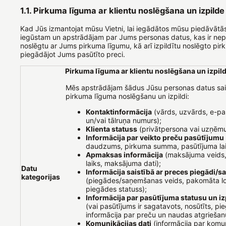
1.1. Pirkuma līguma ar klientu noslēgšana un izpilde
Kad Jūs izmantojat mūsu Vietni, lai iegādātos mūsu piedāvātā
iegūstam un apstrādājam par Jums personas datus, kas ir nepi
noslēgtu ar Jums pirkuma līgumu, kā arī izpildītu noslēgto pi
piegādājot Jums pasūtīto preci.
Pirkuma līguma ar klientu noslēgšana un izpil
Mēs apstrādājam šādus Jūsu personas datus sai
pirkuma līguma noslēgšanu un izpildi:
Kontaktinformācija
(vārds, uzvārds, e-pa
un/vai tālruņa numurs);
Klienta statuss
(privātpersona vai uzņēm
Informācija par veikto preču pasūtījumu
daudzums, pirkuma summa, pasūtījuma lai
Apmaksas informācija
(maksājuma veids
laiks, maksājuma dati);
Datu
Informācija saistībā ar preces piegādi/
kategorijas
(piegādes/saņemšanas veids, pakomāta lo
piegādes statuss);
Informācija par pasūtījuma statusu un iz
(vai pasūtījums ir sagatavots, nosūtīts, pi
informācija par preču un naudas atgriešanu
Komunikācijas dati
(informācija par komun