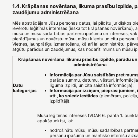
1.4. Krāpšanas novēršana, likuma prasību izpilde, 
zaudējumu administrēšana
Mēs apstrādājam Jūsu personas datus, lai pildītu juridiskos 
ievērotu leģitīmās intereses (ieskaitot krāpšanas novēršanu), 
mūsu un mūsu sadarbības partneru īpašumu un intereses, vā
pierādījumus un novērstu mūsu, mūsu klientu un citu personu i
Vietnes, ļaunprātīgu izmantošanu, kā arī lai administrētu, pārv
atgūtu parādus un zaudējumus, kas nodarīti mums un mūsu 
Krāpšanas novēršana, likumu prasību izpilde, parādu u
administrēšana
Informācija par Jūsu saistībām pret mum
parāda summu, datumu, vēsturi, informācij
Datu
līguma izpildi, un cita saistītā informācija);
kategorijas
Informācija par izziņām, pieprasījumiem, 
utt., ko sniedz iestādes
(piemēram, policija,
izpildītāji).
Mūsu leģitīmās intereses (VDAR 6. panta 1. punkta
apakšpunkts), lai:
nodrošinātu mūsu, mūsu sadarbības partner
personu īpašuma un mantisko interešu aizs