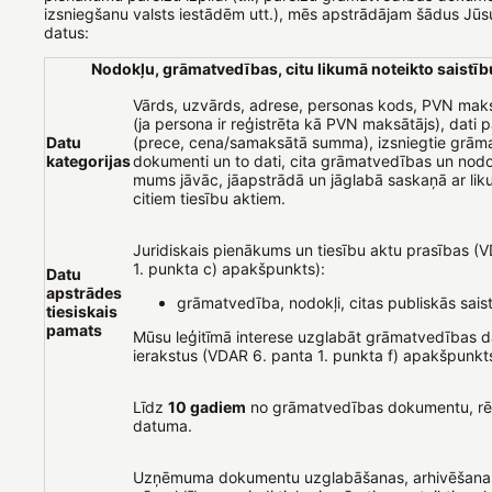
izsniegšanu valsts iestādēm utt.), mēs apstrādājam šādus Jū
datus:
Nodokļu, grāmatvedības, citu likumā noteikto saistību
Vārds, uzvārds, adrese, personas kods, PVN mak
(ja persona ir reģistrēta kā PVN maksātājs), dati 
Datu
(prece, cena/samaksātā summa), izsniegtie grām
kategorijas
dokumenti un to dati, cita grāmatvedības un nodo
mums jāvāc, jāapstrādā un jāglabā saskaņā ar li
citiem tiesību aktiem.
Juridiskais pienākums un tiesību aktu prasības (
1. punkta c) apakšpunkts):
Datu
apstrādes
grāmatvedība, nodokļi, citas publiskās sais
tiesiskais
pamats
Mūsu leģitīmā interese uzglabāt grāmatvedības d
ierakstus (VDAR 6. panta 1. punkta f) apakšpunkts
Līdz
10 gadiem
no grāmatvedības dokumentu, rēķ
datuma.
Uzņēmuma dokumentu uzglabāšanas, arhivēšana