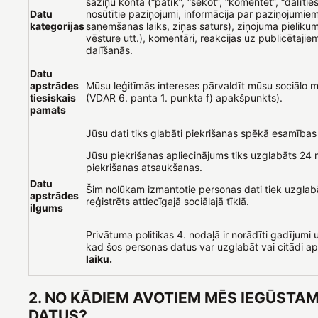
saziņu kontā (“patīk”, “sekot”, “komentēt”, “dalīties”
Datu
nosūtītie paziņojumi, informācija par paziņojumie
kategorijas
saņemšanas laiks, ziņas saturs), ziņojuma pielikum
vēsture utt.), komentāri, reakcijas uz publicētajie
dalīšanās.
Datu
apstrādes
Mūsu leģitīmās intereses pārvaldīt mūsu sociālo me
tiesiskais
(VDAR 6. panta 1. punkta f) apakšpunkts).
pamats
Jūsu dati tiks glabāti piekrišanas spēkā esamības 
Jūsu piekrišanas apliecinājums tiks uzglabāts 2
piekrišanas atsaukšanas.
Datu
Šim nolūkam izmantotie personas dati tiek uzglab
apstrādes
reģistrēts attiecīgajā sociālajā tīklā.
ilgums
Privātuma politikas 4. nodaļā ir norādīti gadījumi u
kad šos personas datus var uzglabāt vai citādi a
laiku.
2. NO KĀDIEM AVOTIEM MĒS IEGŪSTA
DATUS?