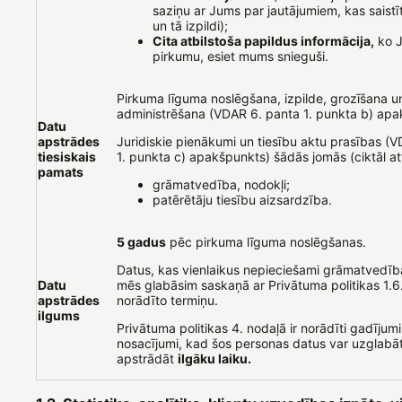
saziņu ar Jums par jautājumiem, kas saistī
un tā izpildi);
Cita atbilstoša papildus informācija,
ko J
pirkumu, esiet mums snieguši.
Pirkuma līguma noslēgšana, izpilde, grozīšana u
administrēšana (VDAR 6. panta 1. punkta b) apa
Datu
apstrādes
Juridiskie pienākumi un tiesību aktu prasības (
tiesiskais
1. punkta c) apakšpunkts) šādās jomās (ciktāl at
pamats
grāmatvedība, nodokļi;
patērētāju tiesību aizsardzība.
5 gadus
pēc pirkuma līguma noslēgšanas.
Datus, kas vienlaikus nepieciešami grāmatvedīb
Datu
mēs glabāsim saskaņā ar Privātuma politikas 1.6
apstrādes
norādīto termiņu.
ilgums
Privātuma politikas 4. nodaļā ir norādīti gadījumi
nosacījumi, kad šos personas datus var uzglabāt 
apstrādāt
ilgāku laiku.