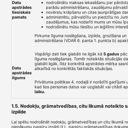
Datu
nodrošinātu maksas iekasēšanu par pārdot
apstrādes
parādu administrēšanu, zaudējumu pārvald
tiesiskais
novērstu krāpšanu un citas ļaunprātīgas da
pamats
administrētu, pārvaldītu un piedzītu no Ju
zaudējumus, kas nodarīti mums un mūsu ī
nodrošinātu mūsu tiesību un leģitīmo intere
Pirkuma līguma noslēgšana, izpilde, grozīšana un
administrēšana (VDAR 6. panta 1. punkta b) apak
Vispārīgi dati tiek glabāti ne ilgāk kā
5 gadus
pēc
līguma noslēgšanas. Tomēr noteiktās situācijās dat
glabāti ilgāk, līdz konkrētā apstrādes mērķa sasn
Datu
atkarībā no konkrētās faktiskās situācijas.
apstrādes
ilgums
Privātuma politikas 4. nodaļā ir norādīti gadījumi u
kad šos personas datus var uzglabāt vai citādi a
laiku.
1.5. Nodokļu, grāmatvedības, citu likumā noteikto s
izpilde
Lai spētu nodrošināt nodokļu, grāmatvedības un citu likumā n
pienākumu pareizu izpildi (t.i., pareizu grāmatvedības dokum