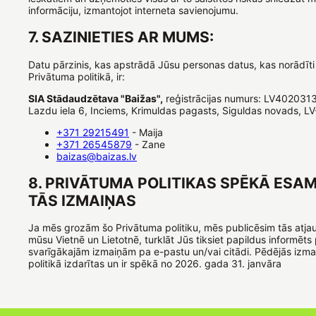
informāciju, izmantojot interneta savienojumu.
7. SAZINIETIES AR MUMS:
Datu pārzinis, kas apstrādā Jūsu personas datus, kas norādīti
Privātuma politikā, ir:
SIA Stādaudzētava "Baižas",
reģistrācijas numurs: LV402031
Lazdu iela 6, Inciems, Krimuldas pagasts, Siguldas novads, L
+371 29215491
- Maija
+371 26545879
- Zane
baizas@baizas.lv
8. PRIVĀTUMA POLITIKAS SPĒKĀ ESAM
TĀS IZMAIŅAS
Ja mēs grozām šo Privātuma politiku, mēs publicēsim tās atjau
mūsu Vietnē un Lietotnē, turklāt Jūs tiksiet papildus informēts
svarīgākajām izmaiņām pa e-pastu un/vai citādi. Pēdējās izm
politikā izdarītas un ir spēkā no 2026. gada 31. janvāra