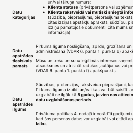
un/vai tālruņa numurs;
Klienta statuss
(privātpersona vai uzņēmu
Datu
Klienta rakstveidā vai mutiski sniegtā inf
kategorijas
(sūdzība, pieprasījums, pieprasījuma teksts
citas izziņas apstākļu apraksts, sūdzību, pi
izziņu pamatojošie dokumenti, cita mums sn
informācija).
Pirkuma līguma noslēgšana, izpilde, grozīšana un
Datu
administrēšana (VDAR 6. panta 1. punkta b) apak
apstrādes
Mūsu un trešo personu leģitīmās intereses saņemt
tiesiskais
atsauksmes un atrisināt radušos jautājumus vai pr
pamats
(VDAR 6. panta 1. punkta f) apakšpunkts.
Sūdzības, pretenzijas, rakstveida pieprasījumi, kas 
Pirkuma līguma izpildi un/vai kas var būt saistīti ar
uzglabāti ne ilgāk kā
5 gadus, ja vien nav attiec
Datu
datu uzglabāšanas periods.
apstrādes
ilgums
Privātuma politikas 4. nodaļā ir norādīti gadījumi u
kad šos personas datus var uzglabāt vai citādi a
laiku.