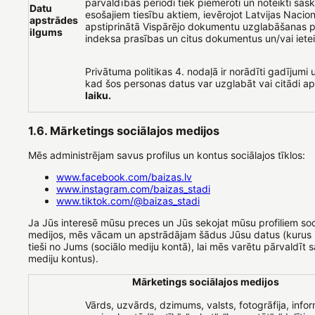
pārvaldības periodi tiek piemēroti un noteikti sas
Datu
esošajiem tiesību aktiem, ievērojot Latvijas Nacion
apstrādes
apstiprinātā Vispārējo dokumentu uzglabāšanas 
ilgums
indeksa prasības un citus dokumentus un/vai iete
Privātuma politikas 4. nodaļā ir norādīti gadījumi u
kad šos personas datus var uzglabāt vai citādi a
laiku.
1.6. Mārketings sociālajos medijos
Mēs administrējam savus profilus un kontus sociālajos tīklos:
www.facebook.com/baizas.lv
www.instagram.com/baizas_stadi
www.tiktok.com/@baizas_stadi
Ja Jūs interesē mūsu preces un Jūs sekojat mūsu profiliem soc
medijos, mēs vācam un apstrādājam šādus Jūsu datus (kurus
tieši no Jums (sociālo mediju kontā), lai mēs varētu pārvaldīt 
mediju kontus).
Mārketings sociālajos medijos
Vārds, uzvārds, dzimums, valsts, fotogrāfija, infor