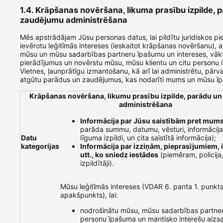
1.4. Krāpšanas novēršana, likuma prasību izpilde, 
zaudējumu administrēšana
Mēs apstrādājam Jūsu personas datus, lai pildītu juridiskos 
ievērotu leģitīmās intereses (ieskaitot krāpšanas novēršanu), 
mūsu un mūsu sadarbības partneru īpašumu un intereses, vā
pierādījumus un novērstu mūsu, mūsu klientu un citu personu i
Vietnes, ļaunprātīgu izmantošanu, kā arī lai administrētu, pārv
atgūtu parādus un zaudējumus, kas nodarīti mums un mūsu 
Krāpšanas novēršana, likumu prasību izpilde, parādu u
administrēšana
Informācija par Jūsu saistībām pret mum
parāda summu, datumu, vēsturi, informācij
Datu
līguma izpildi, un cita saistītā informācija);
kategorijas
Informācija par izziņām, pieprasījumiem, 
utt., ko sniedz iestādes
(piemēram, policija,
izpildītāji).
Mūsu leģitīmās intereses (VDAR 6. panta 1. punkta
apakšpunkts), lai:
nodrošinātu mūsu, mūsu sadarbības partner
personu īpašuma un mantisko interešu aizs