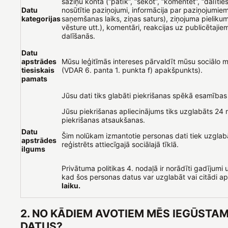
saziņu kontā (“patīk”, “sekot”, “komentēt”, “dalīties”
Datu
nosūtītie paziņojumi, informācija par paziņojumie
kategorijas
saņemšanas laiks, ziņas saturs), ziņojuma pielikum
vēsture utt.), komentāri, reakcijas uz publicētajie
dalīšanās.
Datu
apstrādes
Mūsu leģitīmās intereses pārvaldīt mūsu sociālo me
tiesiskais
(VDAR 6. panta 1. punkta f) apakšpunkts).
pamats
Jūsu dati tiks glabāti piekrišanas spēkā esamības 
Jūsu piekrišanas apliecinājums tiks uzglabāts 2
piekrišanas atsaukšanas.
Datu
Šim nolūkam izmantotie personas dati tiek uzglab
apstrādes
reģistrēts attiecīgajā sociālajā tīklā.
ilgums
Privātuma politikas 4. nodaļā ir norādīti gadījumi u
kad šos personas datus var uzglabāt vai citādi a
laiku.
2. NO KĀDIEM AVOTIEM MĒS IEGŪSTA
DATUS?