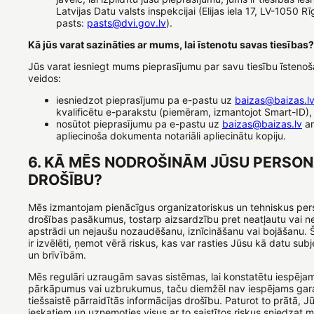
Latvijas Datu valsts inspekcijai (Elijas iela 17, LV-1050 Rī
pasts:
pasts@dvi.gov.lv
).
Kā jūs varat sazināties ar mums, lai īstenotu savas tiesības?
Jūs varat iesniegt mums pieprasījumu par savu tiesību īsteno
veidos:
iesniedzot pieprasījumu pa e-pastu uz
baizas@baizas.l
kvalificētu e-parakstu (piemēram, izmantojot Smart-ID),
nosūtot pieprasījumu pa e-pastu uz
baizas@baizas.lv
ar
apliecinoša dokumenta notariāli apliecinātu kopiju.
6. KĀ MĒS NODROŠINĀM JŪSU PERSO
DROŠĪBU?
Mēs izmantojam pienācīgus organizatoriskus un tehniskus per
drošības pasākumus, tostarp aizsardzību pret neatļautu vai n
apstrādi un nejaušu nozaudēšanu, iznīcināšanu vai bojāšanu.
ir izvēlēti, ņemot vērā riskus, kas var rasties Jūsu kā datu sub
un brīvībām.
Mēs regulāri uzraugām savas sistēmas, lai konstatētu iespēja
pārkāpumus vai uzbrukumus, taču diemžēl nav iespējams gara
tiešsaistē pārraidītās informācijas drošību. Paturot to prātā, 
ieskatiem un uzņemoties visus ar to saistītos riskus sniedzat