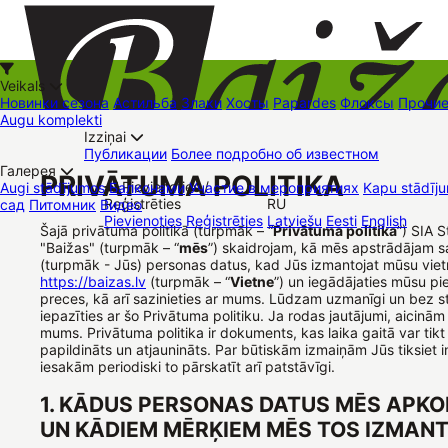
Veikals
Новинки сезона
Астильба
Злаки
Хосты
Papardes
Флоксы
Прочи
Augu komplekti
Izziņai
Kā iepirkties
Публикации
Более подробно об известном
+37126545879
baizas@baizas.lv
Галерея
PRIVĀTUMA POLITIKA
Pievienoties /
Augi stādījumos
Балконами
Участие в мероприятиях
Kapu stādīju
Reģistrēties
RU
сад
Питомник
Видео
Stādu grozs
Pievienoties
Reģistrēties
Latviešu
Eesti
English
Торговые места
Контакты
Dāvanu kartes
Augu komplekti
Šajā privātuma politikā (turpmāk – “
Privātuma politika
”) SIA 
"Baižas" (turpmāk – “
mēs
”) skaidrojam, kā mēs apstrādājam s
(turpmāk - Jūs) personas datus, kad Jūs izmantojat mūsu viet
https://baizas.lv
(turpmāk – “
Vietne
”) un iegādājaties mūsu p
preces, kā arī sazinieties ar mums. Lūdzam uzmanīgi un bez s
iepazīties ar šo Privātuma politiku. Ja rodas jautājumi, aicinām
mums. Privātuma politika ir dokuments, kas laika gaitā var tikt
papildināts un atjaunināts. Par būtiskām izmaiņām Jūs tiksiet 
iesakām periodiski to pārskatīt arī patstāvīgi.
1. KĀDUS PERSONAS DATUS MĒS APK
UN KĀDIEM MĒRĶIEM MĒS TOS IZMAN