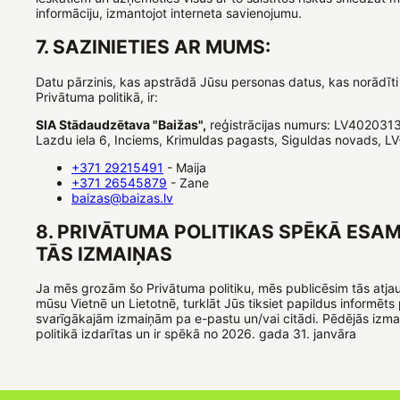
informāciju, izmantojot interneta savienojumu.
7. SAZINIETIES AR MUMS:
Datu pārzinis, kas apstrādā Jūsu personas datus, kas norādīti
Privātuma politikā, ir:
SIA Stādaudzētava "Baižas",
reģistrācijas numurs: LV402031
Lazdu iela 6, Inciems, Krimuldas pagasts, Siguldas novads, L
+371 29215491
- Maija
+371 26545879
- Zane
baizas@baizas.lv
8. PRIVĀTUMA POLITIKAS SPĒKĀ ESAM
TĀS IZMAIŅAS
Ja mēs grozām šo Privātuma politiku, mēs publicēsim tās atjau
mūsu Vietnē un Lietotnē, turklāt Jūs tiksiet papildus informēts
svarīgākajām izmaiņām pa e-pastu un/vai citādi. Pēdējās izm
politikā izdarītas un ir spēkā no 2026. gada 31. janvāra