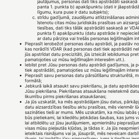
jautājumus, personas dati tiks apstrādāti saskaņā
panta 1. punkta b) apakšpunktu (dati ir jāapstrādā, 
līgumu, kura puse ir datu subjekts);
strīdu gadījumā, zaudējumu atlīdzināšanas adminis
īstenotu citas mūsu juridiskās prasības un aizsar
tiesības, dati tiks tālāk apstrādāti saskaņā ar VDA
punkta f) apakšpunktu (datu apstrāde ir nepieci
ar datu pārziņa vai trešās personas leģitīmajām in
Pieprasīt ierobežot personas datu apstrādi, ja pastāv not
kas norādīti VDAR (kad personas dati tiek apstrādāti ne
jūs apstrīdat datu precizitāti, jūs izteicāt iebildumus pre
pamatojoties uz mūsu leģitīmajām interesēm utt.).
Iebilst pret Jūsu personas datu apstrādi gadījumos, ja p
tiek apstrādāti, pamatojoties uz mūsu leģitīmajām inter
Pieprasīt savu personas datu pārsūtīšanu strukturētā, 
formātā;
Jebkurā laikā atsaukt savu piekrišanu, ja datu apstrāde
Jūsu piekrišana. Piekrišanas atsaukšana neietekmē dat
likumību pirms piekrišanas atsaukšanas;
Ja jūs uzskatāt, ka mēs apstrādājam jūsu datus, pārkāp
datu aizsardzības tiesību aktu prasības, mēs vienmēr l
sazināties tieši ar mums. Mēs uzskatām, ka mūsu labās g
būs pietiekami, lai kliedētu jebkādas šaubas, kas jums va
lai atbildētu uz jūsu jautājumiem, apmierinātu pieprasīj
visas mūsu pieļautās kļūdas, ja tādas ir. Ja jūs neapmie
ieteiktais risinājums vai ja, jūsuprāt, mēs neveicam darb
jāveic, lai izpildītu jūsu pieprasījumu, jums ir tiesības ie