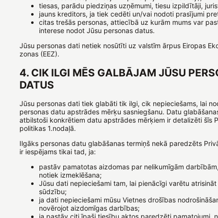
tiesas, parādu piedziņas uzņēmumi, tiesu izpildītāji, jurist
jauns kreditors, ja tiek cedēti un/vai nodoti prasījumi pret
citas trešās personas, attiecībā uz kurām mums var pas
interese nodot Jūsu personas datus.
Jūsu personas dati netiek nosūtīti uz valstīm ārpus Eiropas E
zonas (EEZ).
4. CIK ILGI MĒS GALBĀJAM JŪSU PER
DATUS
Jūsu personas dati tiek glabāti tik ilgi, cik nepieciešams, lai n
personas datu apstrādes mērķu sasniegšanu. Datu glabāšanas
atbilstoši konkrētiem datu apstrādes mērķiem ir detalizēti šīs 
politikas 1.nodaļā.
Ilgāks personas datu glabāšanas termiņš nekā paredzēts Privā
ir iespējams tikai tad, ja:
pastāv pamatotas aizdomas par nelikumīgām darbībām,
notiek izmeklēšana;
Jūsu dati nepieciešami tam, lai pienācīgi varētu atrisināt 
sūdzību;
ja dati nepieciešami mūsu Vietnes drošības nodrošināša
novērojot aizdomīgas darbības;
ja pastāv citi īpaši tiesību aktos paredzēti pamatojumi, 