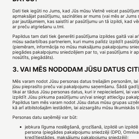
Dati tiek iegūti no Jums, kad Jūs mūsu Vietnē veicat pasūtīju
apmaksājat pasūtījumu, sazināties ar mums (vai mēs ar Jums 
par jautājumiem, kas saistīti ar pasūtījumu un tā izpildi, kad vē
ar preču atgriešanu u.tml.
Papildus tam dati tiek ģenerēti pasūtījuma izpildes gaitā vai arī
mūsu sadarbības partneriem, kuri mums palīdz izpildīt pasūtī
(piemēram, informācija no mūsu maksājumu pakalpojumu snie
piegādes pakalpojumu sniedzējiem par to, vai pasūtījums ir a
nosūtīts, piegādāts).
3. VAI MĒS NODODAM JŪSU DATUS CIT
Mēs varam nodot Jūsu personas datus trešajām personām, lai
jūsu pieprasīto preču vai pakalpojumu saņemšanu. Šādā gad
tikai ar tādus Jūsu personas datus, kuri ir nepieciešami, lai var
izpildīt Jūsu pirkuma pasūtījumu un/vai sniegt attiecīgu pakal
Papildus tam mēs varam nodot Jūsu datus mūsu grupas uzņē
kā arī atbilstošajām iestādēm, lai aizsargātu mūsu likumiskās t
Personas datu saņēmēji var būt:
jebkura līguma noslēgšanā, grozīšanā, izpildē un izpildē 
persona (piegādes pakalpojumu sniedzēji (DPD, Omniva
kredītiestādes, maksājumu pakalpojumu sniedzēji);