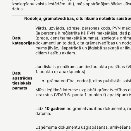
izsniegšanu valsts iestādēm utt.), mēs apstrādājam šādus Jū
datus:
Nodokļu, grāmatvedības, citu likumā noteikto saistību
Vārds, uzvārds, adrese, personas kods, PVN mak
(ja persona ir reģistrēta kā PVN maksātājs), dati 
Datu
(prece, cena/samaksātā summa), izsniegtie grām
kategorijas
dokumenti un to dati, cita grāmatvedības un nodo
mums jāvāc, jāapstrādā un jāglabā saskaņā ar li
citiem tiesību aktiem.
Juridiskais pienākums un tiesību aktu prasības (
1. punkta c) apakšpunkts):
Datu
apstrādes
grāmatvedība, nodokļi, citas publiskās sais
tiesiskais
pamats
Mūsu leģitīmā interese uzglabāt grāmatvedības d
ierakstus (VDAR 6. panta 1. punkta f) apakšpunkts
Līdz
10 gadiem
no grāmatvedības dokumentu, rēķ
datuma.
Uzņēmuma dokumentu uzglabāšanas, arhivēšana