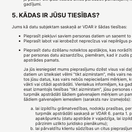
gadījumi.
5. KĀDAS IR JŪSU TIESĪBAS?
Jums kā datu subjektam saskaņā ar VDAR ir šādas tiesības:
Pieprasīt piekļuvi saviem personas datiem un saņemt to 
Pieprasīt labot vai ierobežot neprecīzus vai nepilnīgus 
Pieprasīt datu dzēšanu noteiktos apstākļos, kas norādīti
par personas datu aizsardzību, piemēram, kad ir zudis 
apstrādes pamats.
Ja jūs iesniegsiet mums pieprasījumu dzēst visus vai da
datiem un izteiksiet vēlmi "tikt aizmirstam", mēs vairs 
tos jūsu datus, kas vairs nebūs nepieciešami mērķiem, ku
vākti vai citādi apstrādāti. Vienlaikus informējam, ka ga
esat izmantojis tiesības "tikt aizmirstam", jūsu personas d
turpmāk apstrādāti šādiem galvenajiem mērķiem un pam
šādiem galvenajiem iemesliem (saraksts nav izsmeļošs):
lai izpildītu grāmatvedības, nodokļu prasības, per
turpmāk apstrādāti saskaņā ar VDAR 6. panta 1. p
apakšpunktu (datu apstrāde ir vajadzīga, lai izpil
pārzinim uzlikto juridisko pienākumu);
lai pārvaldītu klientu sūdzības un citus pieprasīj