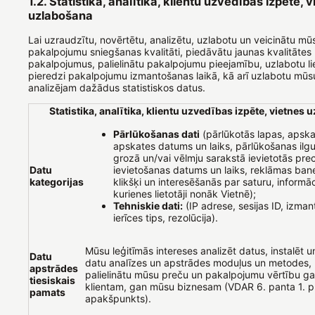
1.2. Statistika, analītika, klientu uzvedības izpēte, 
uzlabošana
Lai uzraudzītu, novērtētu, analizētu, uzlabotu un veicinātu mū
pakalpojumu sniegšanas kvalitāti, piedāvātu jaunas kvalitātes
pakalpojumus, palielinātu pakalpojumu pieejamību, uzlabotu li
pieredzi pakalpojumu izmantošanas laikā, kā arī uzlabotu mūsu
analizējam dažādus statistiskos datus.
Statistika, analītika, klientu uzvedības izpēte, vietnes
Pārlūkošanas dati
(pārlūkotās lapas, apska
apskates datums un laiks, pārlūkošanas ilg
grozā un/vai vēlmju sarakstā ievietotās pre
Datu
ievietošanas datums un laiks, reklāmas baneru
kategorijas
klikšķi un interesēšanās par saturu, informāc
kurienes lietotāji nonāk Vietnē);
Tehniskie dati:
(IP adrese, sesijas ID, izman
ierīces tips, rezolūcija).
Mūsu leģitīmās intereses analizēt datus, instalēt 
Datu
datu analīzes un apstrādes moduļus un metodes, l
apstrādes
palielinātu mūsu preču un pakalpojumu vērtību g
tiesiskais
klientam, gan mūsu biznesam (VDAR 6. panta 1. p
pamats
apakšpunkts).