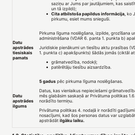
saziņu ar Jums par jautājumiem, kas saistī
un tā izpildi);
Cita atbilstoša papildus informācija,
ko J
pirkumu, esiet mums snieguši.
Pirkuma līguma noslēgšana, izpilde, grozīšana u
administrēšana (VDAR 6. panta 1. punkta b) apa
Datu
apstrādes
Juridiskie pienākumi un tiesību aktu prasības (
tiesiskais
1. punkta c) apakšpunkts) šādās jomās (ciktāl at
pamats
grāmatvedība, nodokļi;
patērētāju tiesību aizsardzība.
5 gadus
pēc pirkuma līguma noslēgšanas.
Datus, kas vienlaikus nepieciešami grāmatvedīb
Datu
mēs glabāsim saskaņā ar Privātuma politikas 1.6
apstrādes
norādīto termiņu.
ilgums
Privātuma politikas 4. nodaļā ir norādīti gadījumi
nosacījumi, kad šos personas datus var uzglabāt 
apstrādāt
ilgāku laiku.