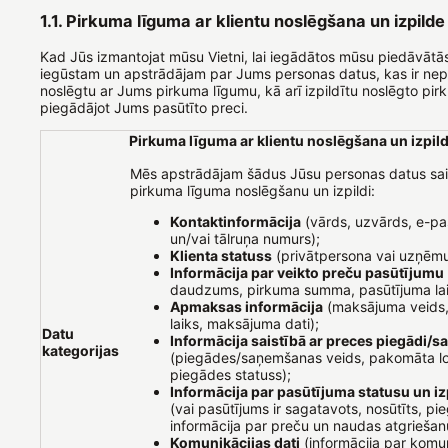
1.1. Pirkuma līguma ar klientu noslēgšana un izpilde
Kad Jūs izmantojat mūsu Vietni, lai iegādātos mūsu piedāvātā
iegūstam un apstrādājam par Jums personas datus, kas ir nepi
noslēgtu ar Jums pirkuma līgumu, kā arī izpildītu noslēgto pi
piegādājot Jums pasūtīto preci.
Pirkuma līguma ar klientu noslēgšana un izpil
Mēs apstrādājam šādus Jūsu personas datus sai
pirkuma līguma noslēgšanu un izpildi:
Kontaktinformācija
(vārds, uzvārds, e-pa
un/vai tālruņa numurs);
Klienta statuss
(privātpersona vai uzņēm
Informācija par veikto preču pasūtījumu
daudzums, pirkuma summa, pasūtījuma lai
Apmaksas informācija
(maksājuma veids
laiks, maksājuma dati);
Datu
Informācija saistībā ar preces piegādi/
kategorijas
(piegādes/saņemšanas veids, pakomāta lo
piegādes statuss);
Informācija par pasūtījuma statusu un iz
(vai pasūtījums ir sagatavots, nosūtīts, pi
informācija par preču un naudas atgriešanu
Komunikācijas dati
(informācija par komun