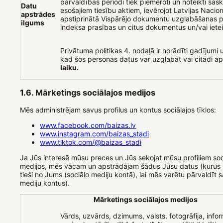
pārvaldības periodi tiek piemēroti un noteikti sas
Datu
esošajiem tiesību aktiem, ievērojot Latvijas Nacion
apstrādes
apstiprinātā Vispārējo dokumentu uzglabāšanas 
ilgums
indeksa prasības un citus dokumentus un/vai iete
Privātuma politikas 4. nodaļā ir norādīti gadījumi u
kad šos personas datus var uzglabāt vai citādi a
laiku.
1.6. Mārketings sociālajos medijos
Mēs administrējam savus profilus un kontus sociālajos tīklos:
www.facebook.com/baizas.lv
www.instagram.com/baizas_stadi
www.tiktok.com/@baizas_stadi
Ja Jūs interesē mūsu preces un Jūs sekojat mūsu profiliem soc
medijos, mēs vācam un apstrādājam šādus Jūsu datus (kurus
tieši no Jums (sociālo mediju kontā), lai mēs varētu pārvaldīt 
mediju kontus).
Mārketings sociālajos medijos
Vārds, uzvārds, dzimums, valsts, fotogrāfija, infor