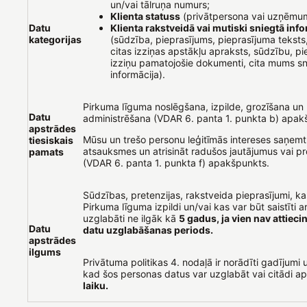
un/vai tālruņa numurs;
Klienta statuss
(privātpersona vai uzņēmu
Datu
Klienta rakstveidā vai mutiski sniegtā inf
kategorijas
(sūdzība, pieprasījums, pieprasījuma teksts
citas izziņas apstākļu apraksts, sūdzību, pi
izziņu pamatojošie dokumenti, cita mums sn
informācija).
Pirkuma līguma noslēgšana, izpilde, grozīšana un
Datu
administrēšana (VDAR 6. panta 1. punkta b) apak
apstrādes
Mūsu un trešo personu leģitīmās intereses saņemt
tiesiskais
atsauksmes un atrisināt radušos jautājumus vai pr
pamats
(VDAR 6. panta 1. punkta f) apakšpunkts.
Sūdzības, pretenzijas, rakstveida pieprasījumi, kas 
Pirkuma līguma izpildi un/vai kas var būt saistīti ar
uzglabāti ne ilgāk kā
5 gadus, ja vien nav attiec
Datu
datu uzglabāšanas periods.
apstrādes
ilgums
Privātuma politikas 4. nodaļā ir norādīti gadījumi u
kad šos personas datus var uzglabāt vai citādi a
laiku.