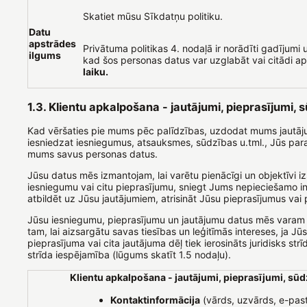
Skatiet mūsu Sīkdatņu politiku.
Datu
apstrādes
Privātuma politikas 4. nodaļā ir norādīti gadījumi u
ilgums
kad šos personas datus var uzglabāt vai citādi a
laiku.
1.3. Klientu apkalpošana - jautājumi, pieprasījumi, 
Kad vēršaties pie mums pēc palīdzības, uzdodat mums jautāj
iesniedzat iesniegumus, atsauksmes, sūdzības u.tml., Jūs para
mums savus personas datus.
Jūsu datus mēs izmantojam, lai varētu pienācīgi un objektīvi iz
iesniegumu vai citu pieprasījumu, sniegt Jums nepieciešamo in
atbildēt uz Jūsu jautājumiem, atrisināt Jūsu pieprasījumus vai 
Jūsu iesniegumu, pieprasījumu un jautājumu datus mēs varam 
tam, lai aizsargātu savas tiesības un leģitīmās intereses, ja J
pieprasījuma vai cita jautājuma dēļ tiek ierosināts juridisks strī
strīda iespējamība (lūgums skatīt 1.5 nodaļu).
Klientu apkalpošana - jautājumi, pieprasījumi, sū
Kontaktinformācija
(vārds, uzvārds, e-pas