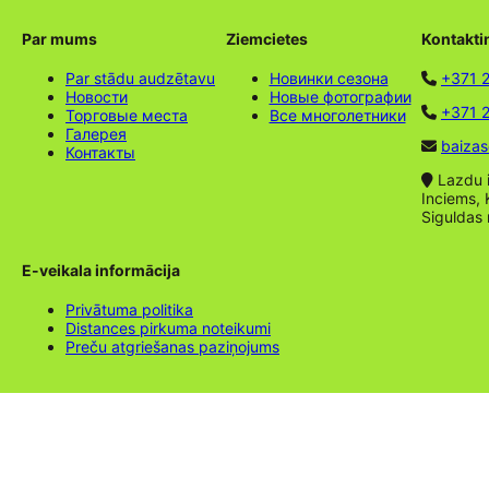
Par mums
Ziemcietes
Kontakti
Par stādu audzētavu
Новинки сезона
+371 
Новости
Новые фотографии
+371 2
Торговые места
Все многолетники
Галерея
baizas
Контакты
Lazdu ie
Inciems, 
Siguldas
E-veikala informācija
Privātuma politika
Distances pirkuma noteikumi
Preču atgriešanas paziņojums