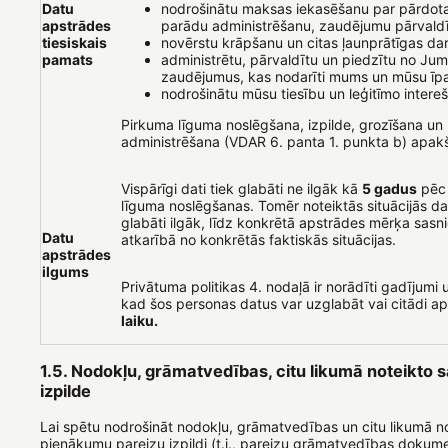
Datu
nodrošinātu maksas iekasēšanu par pārdot
apstrādes
parādu administrēšanu, zaudējumu pārvald
tiesiskais
novērstu krāpšanu un citas ļaunprātīgas da
pamats
administrētu, pārvaldītu un piedzītu no Ju
zaudējumus, kas nodarīti mums un mūsu ī
nodrošinātu mūsu tiesību un leģitīmo intere
Pirkuma līguma noslēgšana, izpilde, grozīšana un
administrēšana (VDAR 6. panta 1. punkta b) apak
Vispārīgi dati tiek glabāti ne ilgāk kā
5 gadus
pēc
līguma noslēgšanas. Tomēr noteiktās situācijās dat
glabāti ilgāk, līdz konkrētā apstrādes mērķa sasn
Datu
atkarībā no konkrētās faktiskās situācijas.
apstrādes
ilgums
Privātuma politikas 4. nodaļā ir norādīti gadījumi u
kad šos personas datus var uzglabāt vai citādi a
laiku.
1.5. Nodokļu, grāmatvedības, citu likumā noteikto s
izpilde
Lai spētu nodrošināt nodokļu, grāmatvedības un citu likumā n
pienākumu pareizu izpildi (t.i., pareizu grāmatvedības dokum