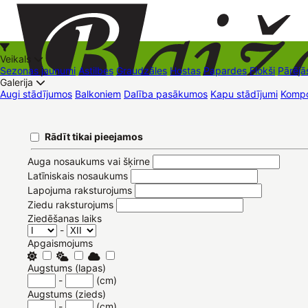
Veikals
Sezonas jaunumi
Astilbes
Graudzāles
Hostas
Papardes
Flokši
Pārējā
Galerija
Augi stādījumos
Balkoniem
Dalība pasākumos
Kapu stādījumi
Kompo
+37126545879
baizas@baizas.lv
Pievienoties /
Rādīt tikai pieejamos
Reģistrēties
LV
Stādu grozs
Pievienoties
Reģistrēties
Eesti
English
Русский
Auga nosaukums vai šķirne
Latīniskais nosaukums
Lapojuma raksturojums
Ziedu raksturojums
Ziedēšanas laiks
-
Apgaismojums
Augstums (lapas)
-
(cm)
Augstums (zieds)
-
(cm)