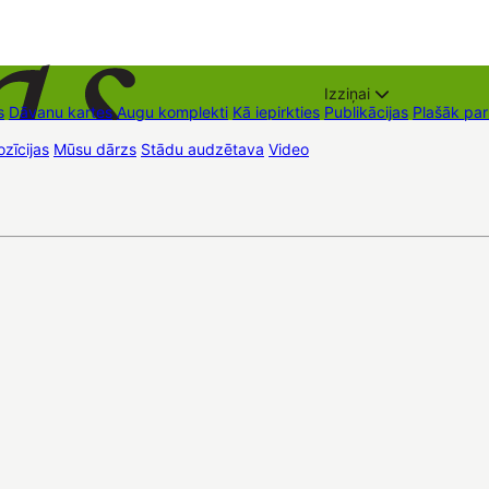
Izziņai
s
Dāvanu kartes
Augu komplekti
Kā iepirkties
Publikācijas
Plašāk pa
zīcijas
Mūsu dārzs
Stādu audzētava
Video
Tirdzniecības vietas
Kon