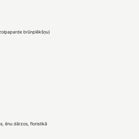
zolpaparde brūnplēkšņu)
, ēnu dārzos, floristikā