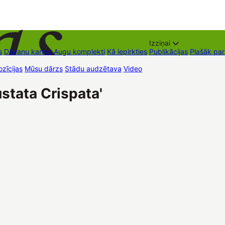
Izziņai
s
Dāvanu kartes
Augu komplekti
Kā iepirkties
Publikācijas
Plašāk pa
zīcijas
Mūsu dārzs
Stādu audzētava
Video
Tirdzniecības vietas
Kon
stata Crispata'