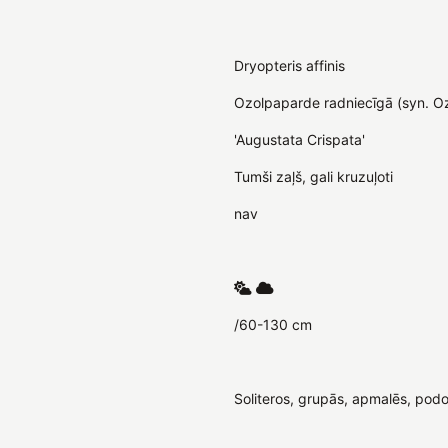
Dryopteris affinis
Ozolpaparde radniecīgā (syn. O
'Augustata Crispata'
Tumši zaļš, gali kruzuļoti
nav
/60-130 cm
Soliteros, grupās, apmalēs, podos