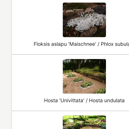
Floksis aslapu 'Maischnee' / Phlox subul
Hosta 'Univittata' / Hosta undulata