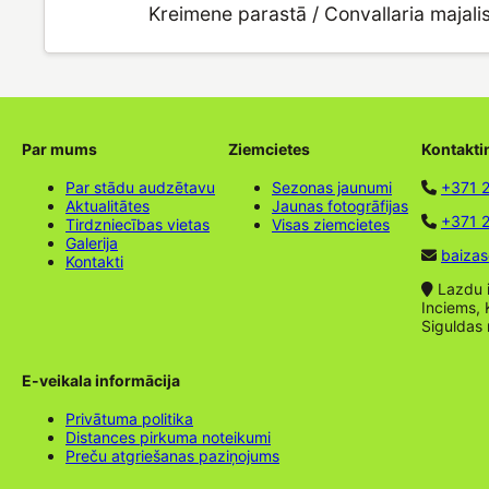
Kreimene parastā / Convallaria majali
Par mums
Ziemcietes
Kontakti
Par stādu audzētavu
Sezonas jaunumi
+371 
Aktualitātes
Jaunas fotogrāfijas
+371 2
Tirdzniecības vietas
Visas ziemcietes
Galerija
baizas
Kontakti
Lazdu ie
Inciems, 
Siguldas
E-veikala informācija
Privātuma politika
Distances pirkuma noteikumi
Preču atgriešanas paziņojums