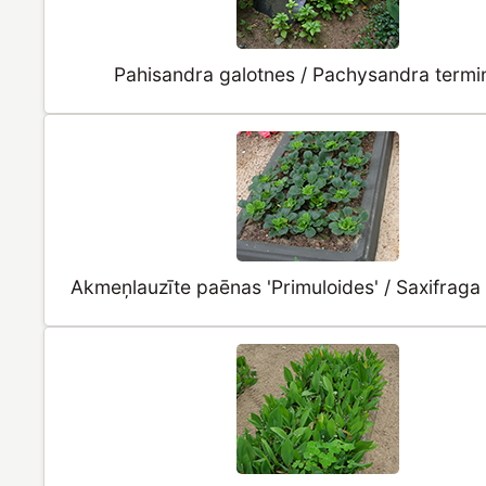
Pahisandra galotnes / Pachysandra termin
Akmeņlauzīte paēnas 'Primuloides' / Saxifrag