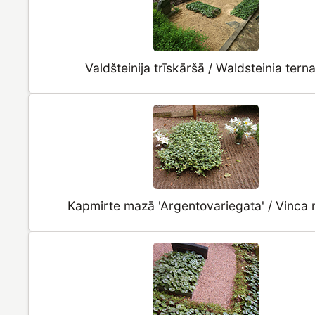
Valdšteinija trīskāršā / Waldsteinia tern
Kapmirte mazā 'Argentovariegata' / Vinca 