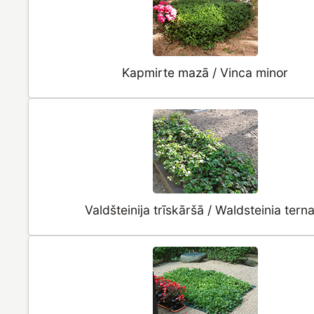
Kapmirte mazā / Vinca minor
Valdšteinija trīskāršā / Waldsteinia tern