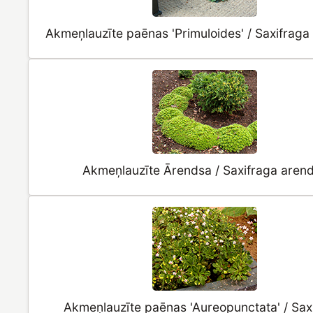
Akmeņlauzīte paēnas 'Primuloides' / Saxifrag
Akmeņlauzīte Ārendsa / Saxifraga arend
Akmeņlauzīte paēnas 'Aureopunctata' / Sax