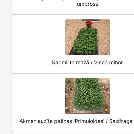
umbrosa
Kapmirte mazā / Vinca minor
Akmeņlauzīte paēnas 'Primuloides' / Saxifrag