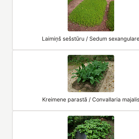
Laimiņš sešstūru / Sedum sexangular
Kreimene parastā / Convallaria majali