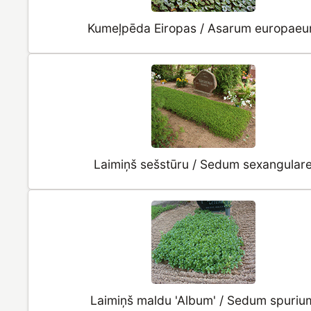
Kumeļpēda Eiropas / Asarum europae
Laimiņš sešstūru / Sedum sexangular
Laimiņš maldu 'Album' / Sedum spuriu