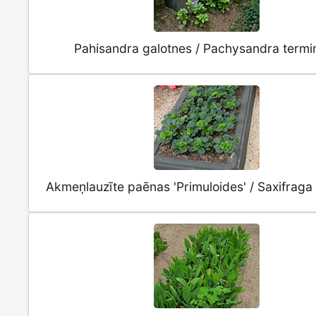
Pahisandra galotnes / Pachysandra termin
Akmeņlauzīte paēnas 'Primuloides' / Saxifrag