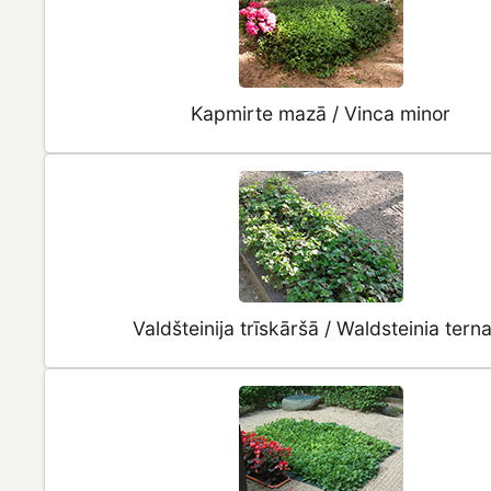
Kapmirte mazā / Vinca minor
Valdšteinija trīskāršā / Waldsteinia tern