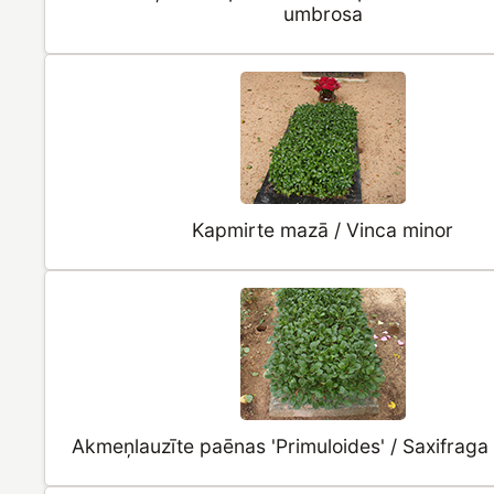
umbrosa
Kapmirte mazā / Vinca minor
Akmeņlauzīte paēnas 'Primuloides' / Saxifrag