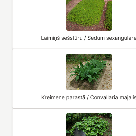
Laimiņš sešstūru / Sedum sexangular
Kreimene parastā / Convallaria majali