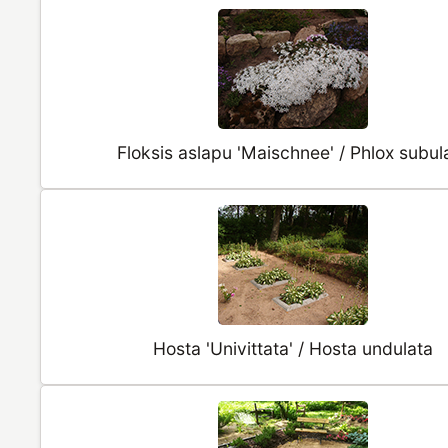
Floksis aslapu 'Maischnee' / Phlox subul
Hosta 'Univittata' / Hosta undulata