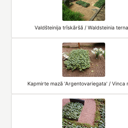
Valdšteinija trīskāršā / Waldsteinia tern
Kapmirte mazā 'Argentovariegata' / Vinca 