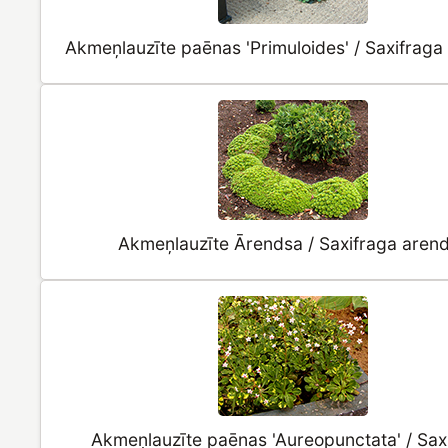
Akmeņlauzīte paēnas 'Primuloides' / Saxifrag
Akmeņlauzīte Ārendsa / Saxifraga arend
Akmeņlauzīte paēnas 'Aureopunctata' / Sax