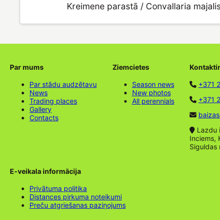
Kreimene parastā / Convallaria majali
Par mums
Ziemcietes
Kontakti
Par stādu audzētavu
Season news
+371 
News
New photos
+371 2
Trading places
All perennials
Gallery
baizas
Contacts
Lazdu ie
Inciems, 
Siguldas
E-veikala informācija
Privātuma politika
Distances pirkuma noteikumi
Preču atgriešanas paziņojums