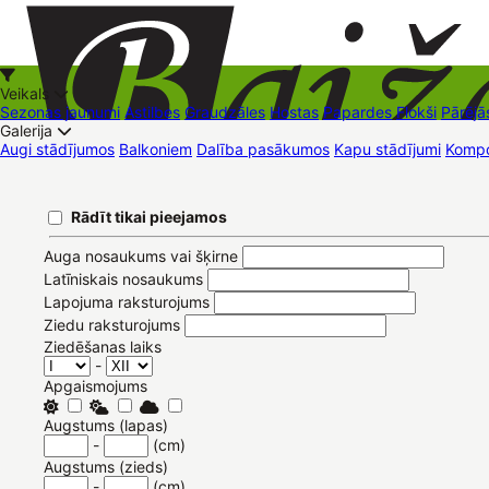
Veikals
Sezonas jaunumi
Astilbes
Graudzāles
Hostas
Papardes
Flokši
Pārējā
Galerija
Augi stādījumos
Balkoniem
Dalība pasākumos
Kapu stādījumi
Kompo
+37126545879
baizas@baizas.lv
Pievienoties /
Rādīt tikai pieejamos
Reģistrēties
LV
Stādu grozs
Pievienoties
Reģistrēties
Eesti
English
Русский
Auga nosaukums vai šķirne
Latīniskais nosaukums
Lapojuma raksturojums
Ziedu raksturojums
Ziedēšanas laiks
-
Apgaismojums
Augstums (lapas)
-
(cm)
Augstums (zieds)
-
(cm)