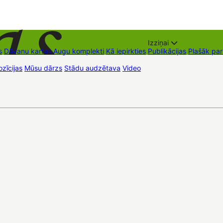
Izziņai
s
Dāvanu kartes
Augu komplekti
Kā iepirkties
Publikācijas
Plašāk pa
zīcijas
Mūsu dārzs
Stādu audzētava
Video
Tirdzniecības vietas
Kon