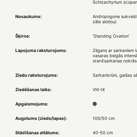
Schizachyrium scopar
Nosaukums:
Andropogone sukveida
zāle slotiņu)
Šķirne:
'Standing Ovation'
Lapojuma raksturojums:
Zilgans ar sarkaniem l
vasaras beigās intensī
oranžsarkanas nokrās
Ziedu raksturojums:
Sarkanbrūni, gaišas s
Ziedēšanas laiks:
VIII-IX
Apgaismojums:
Augstums (zieds/lapas):
100/50 cm
Stādīšanas attālums:
40-50 cm