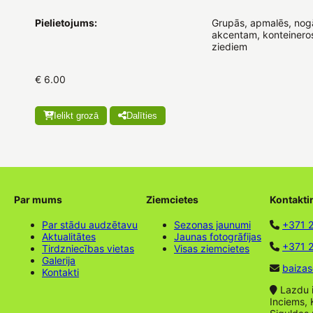
Pielietojums:
Grupās, apmalēs, nog
akcentam, konteineros
ziediem
€ 6.00
Ielikt grozā
Dalīties
Par mums
Ziemcietes
Kontakti
Par stādu audzētavu
Sezonas jaunumi
+371 
Aktualitātes
Jaunas fotogrāfijas
+371 2
Tirdzniecības vietas
Visas ziemcietes
Galerija
baizas
Kontakti
Lazdu ie
Inciems, 