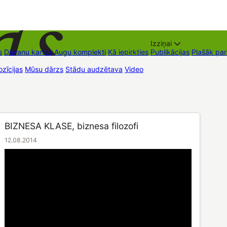
Izziņai
s
Dāvanu kartes
Augu komplekti
Kā iepirkties
Publikācijas
Plašāk pa
zīcijas
Mūsu dārzs
Stādu audzētava
Video
Tirdzniecības vietas
Kon
BIZNESA KLASE, biznesa filozofi
12.08.2014