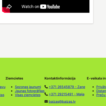
Ziemcietes
Kontaktinformācija
E-veikala i
tavu
Sezonas jaunumi
+371 26545879 - Zane
Privāt
Jaunas fotogrāfijas
Dista
+371 29215491 - Maija
tas
Visas ziemcietes
Preču
baizas@baizas.lv