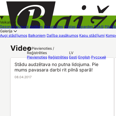
Veikals
Sezonas jaunumi
Astilbes
Graudzāles
Hostas
Papardes
Flokši
Pārējā
Galerija
Augi stādījumos
Balkoniem
Dalība pasākumos
Kapu stādījumi
Kompo
+37126545879
baizas@baizas.lv
Video
Pievienoties /
Reģistrēties
LV
Stādu grozs
Pievienoties
Reģistrēties
Eesti
English
Русский
Stādu audzētava no putna lidojuma. Pie
mums pavasara darbi rit pilnā sparā!
08.04.2017