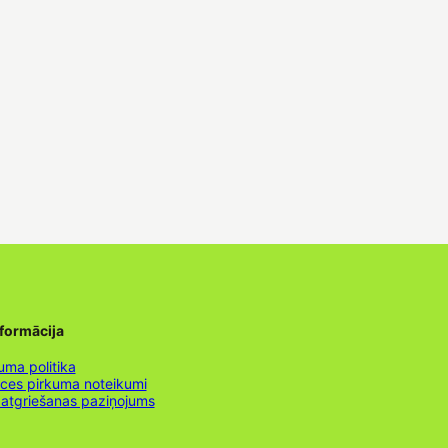
nformācija
uma politika
nces pirkuma noteikumi
 atgriešanas paziņojums