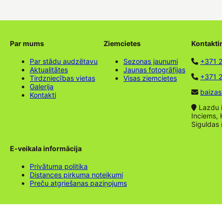
Par mums
Ziemcietes
Kontakti
Par stādu audzētavu
Sezonas jaunumi
+371 
Aktualitātes
Jaunas fotogrāfijas
+371 2
Tirdzniecības vietas
Visas ziemcietes
Galerija
baizas
Kontakti
Lazdu ie
Inciems, 
Siguldas
E-veikala informācija
Privātuma politika
Distances pirkuma noteikumi
Preču atgriešanas paziņojums