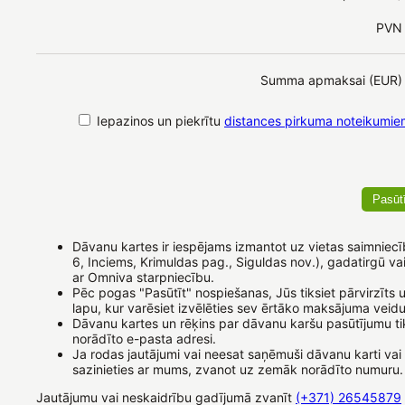
PVN
Summa apmaksai (EUR)
Iepazinos un piekrītu
distances pirkuma noteikumie
Dāvanu kartes ir iespējams izmantot uz vietas saimniecī
6, Inciems, Krimuldas pag., Siguldas nov.), gadatirgū va
ar Omniva starpniecību.
Pēc pogas "Pasūtīt" nospiešanas, Jūs tiksiet pārvirzīt
lapu, kur varēsiet izvēlēties sev ērtāko maksājuma veidu
Dāvanu kartes un rēķins par dāvanu karšu pasūtījumu tik
norādīto e-pasta adresi.
Ja rodas jautājumi vai neesat saņēmuši dāvanu karti vai 
sazinieties ar mums, zvanot uz zemāk norādīto numuru.
Jautājumu vai neskaidrību gadījumā zvanīt
(+371) 26545879