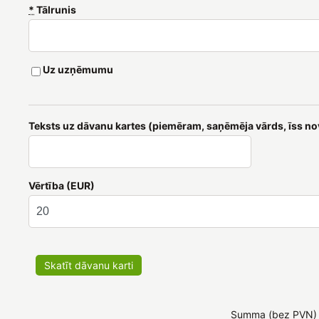
*
Tālrunis
Uz uzņēmumu
Teksts uz dāvanu kartes (piemēram, saņēmēja vārds, īss n
Vērtība (EUR)
Skatīt dāvanu karti
Summa (bez PVN)