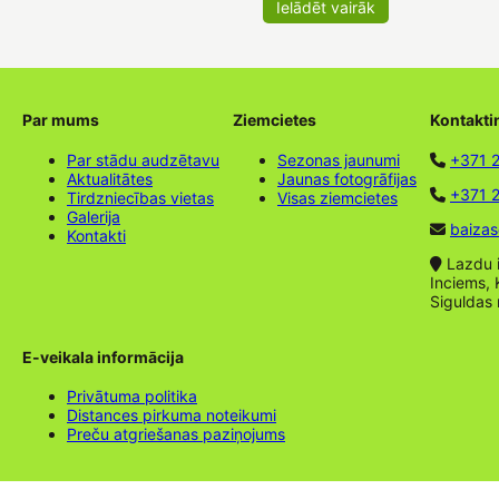
Ielādēt vairāk
Par mums
Ziemcietes
Kontakti
Par stādu audzētavu
Sezonas jaunumi
+371 
Aktualitātes
Jaunas fotogrāfijas
+371 2
Tirdzniecības vietas
Visas ziemcietes
Galerija
baizas
Kontakti
Lazdu ie
Inciems, 
Siguldas
E-veikala informācija
Privātuma politika
Distances pirkuma noteikumi
Preču atgriešanas paziņojums