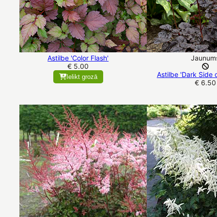
Astilbe 'Color Flash'
Jaunum
€ 5.00
Astilbe 'Dark Side 
Ielikt grozā
€ 6.50