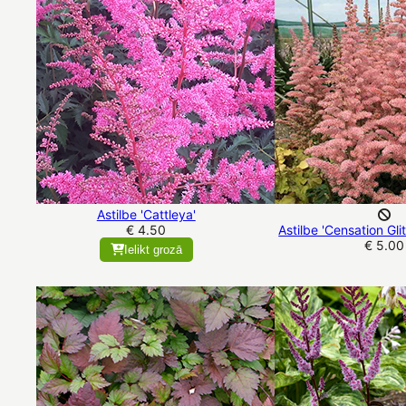
Astilbe 'Cattleya'
€ 4.50
Astilbe 'Censation Gli
€ 5.00
Ielikt grozā