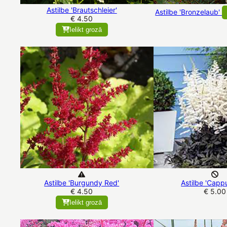
Astilbe 'Brautschleier'
Astilbe 'Bronzelaub'
€ 4.50
Ielikt grozā
Astilbe 'Burgundy Red'
Astilbe 'Capp
€ 4.50
€ 5.00
Ielikt grozā