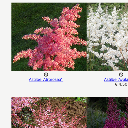
Astilbe 'Atrorosea'
Astilbe 'Aval
€ 4.50