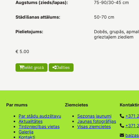
Augstums (zieds/lapas):
75-90/30-45 cm
Stādīšanas attālums:
50-70 cm
Pielietojums:
Dobēs, grupās, apmal
grieztajiem ziediem
€ 5.00
Ielikt grozā
Dalīties
Par mums
Ziemcietes
Kontakti
Par stādu audzētavu
Sezonas jaunumi
+371 
Aktualitātes
Jaunas fotogrāfijas
+371 2
Tirdzniecības vietas
Visas ziemcietes
Galerija
baizas
Kontakti