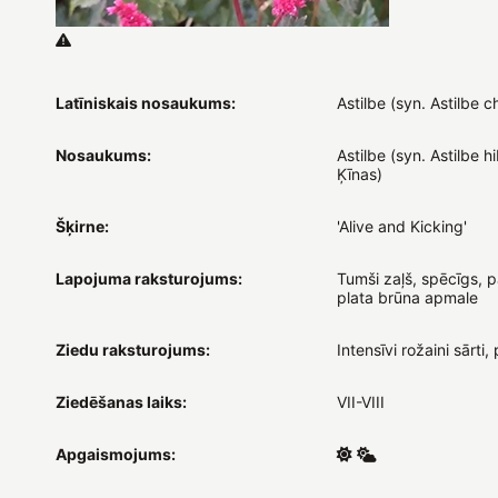
Latīniskais nosaukums:
Astilbe (syn. Astilbe c
Nosaukums:
Astilbe (syn. Astilbe hi
Ķīnas)
Šķirne:
'Alive and Kicking'
Lapojuma raksturojums:
Tumši zaļš, spēcīgs, p
plata brūna apmale
Ziedu raksturojums:
Intensīvi rožaini sārti,
Ziedēšanas laiks:
VII-VIII
Apgaismojums: