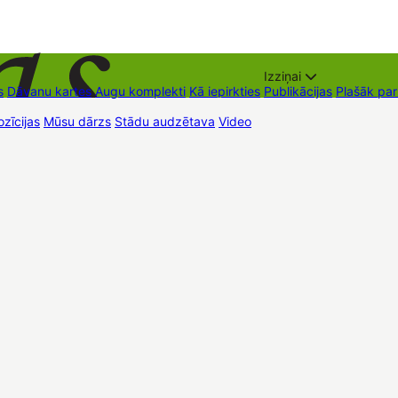
Izziņai
s
Dāvanu kartes
Augu komplekti
Kā iepirkties
Publikācijas
Plašāk pa
zīcijas
Mūsu dārzs
Stādu audzētava
Video
Tirdzniecības vietas
Kon