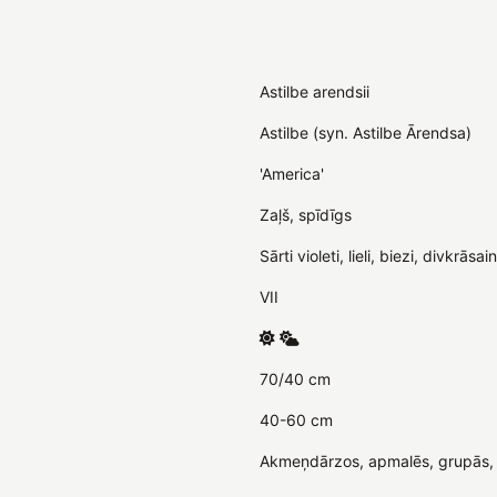
Astilbe arendsii
Astilbe (syn. Astilbe Ārendsa)
'America'
Zaļš, spīdīgs
Sārti violeti, lieli, biezi, divkrāsa
VII
70/40 cm
40-60 cm
Akmeņdārzos, apmalēs, grupās, 