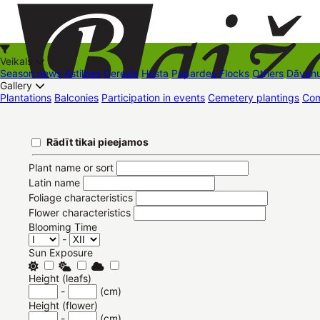
Veikals
Season news
Astilbes
Cereals
Hosta
Papardes
Flocks
Others
Dāvanu
Gallery
Plantations
Balconies
Participation in events
Cemetery plantings
Com
+37126545879
baizas@baizas.lv
Pievienoties /
Rādīt tikai pieejamos
Reģistrēties
EN
Stādu grozs
Pievienoties
Reģistrēties
Latviešu
Eesti
Русский
Plant name or sort
Latin name
Foliage characteristics
Flower characteristics
Blooming Time
-
Sun Exposure
Height (leafs)
-
(cm)
Height (flower)
-
(cm)