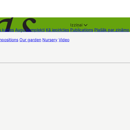
Izziņai
 kartes
Augu komplekti
Kā iepirkties
Publications
Plašāk par zināmo
positions
Our garden
Nursery
Video
Trading places
Contacts
Dāvan