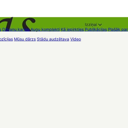
Izziņai
s
Dāvanu kartes
Augu komplekti
Kā iepirkties
Publikācijas
Plašāk pa
zīcijas
Mūsu dārzs
Stādu audzētava
Video
Tirdzniecības vietas
Kon