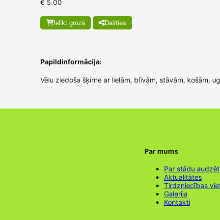
€ 5.00
Ielikt grozā
Dalīties
Papildinformācija:
Vēlu ziedoša šķirne ar lielām, blīvām, stāvām, košām, ug
Par mums
Par stādu audzē
Aktualitātes
Tirdzniecības vie
Galerija
Kontakti