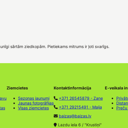
unīgi sārtām ziedkopām. Pietiekams mitrums ir ļoti svarīgs.
Ziemcietes
Kontaktinformācija
E-veikala i
tavu
Sezonas jaunumi
+371 26545879 - Zane
Privāt
Jaunas fotogrāfijas
Dista
+371 29215491 - Maija
tas
Visas ziemcietes
Preču
baizas@baizas.lv
Lazdu iela 6 / "Krustiņi"