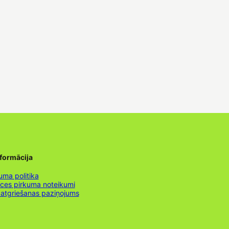
nformācija
uma politika
nces pirkuma noteikumi
 atgriešanas paziņojums