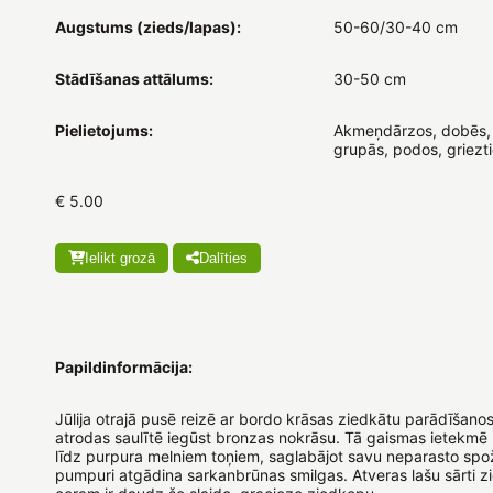
Augstums (zieds/lapas):
50-60/30-40 cm
Stādīšanas attālums:
30-50 cm
Pielietojums:
Akmeņdārzos, dobēs,
grupās, podos, griezt
€ 5.00
Ielikt grozā
Dalīties
Papildinformācija:
Jūlija otrajā pusē reizē ar bordo krāsas ziedkātu parādīšanos
atrodas saulītē iegūst bronzas nokrāsu. Tā gaismas ietekmē
līdz purpura melniem toņiem, saglabājot savu neparasto sp
pumpuri atgādina sarkanbrūnas smilgas. Atveras lašu sārti z