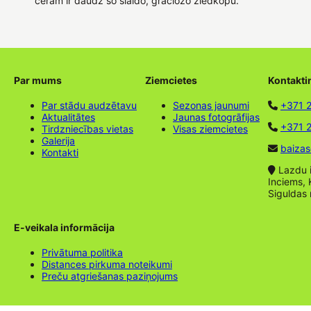
ceram ir daudz šo slaido, graciozo ziedkopu.
Par mums
Ziemcietes
Kontakti
Par stādu audzētavu
Sezonas jaunumi
+371 
Aktualitātes
Jaunas fotogrāfijas
+371 2
Tirdzniecības vietas
Visas ziemcietes
Galerija
baizas
Kontakti
Lazdu ie
Inciems, 
Siguldas
E-veikala informācija
Privātuma politika
Distances pirkuma noteikumi
Preču atgriešanas paziņojums