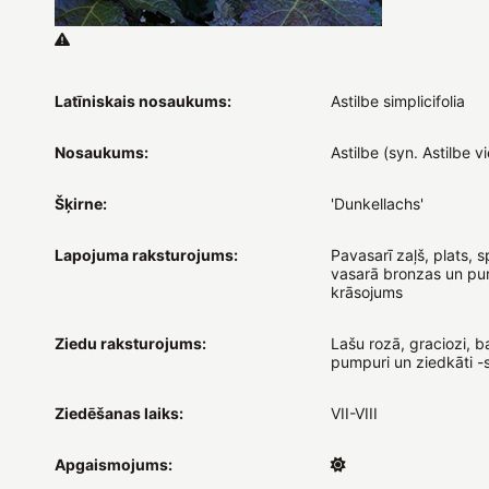
Latīniskais nosaukums:
Astilbe simplicifolia
Nosaukums:
Astilbe (syn. Astilbe v
Šķirne:
'Dunkellachs'
Lapojuma raksturojums:
Pavasarī zaļš, plats, s
vasarā bronzas un pu
krāsojums
Ziedu raksturojums:
Lašu rozā, graciozi, b
pumpuri un ziedkāti -
Ziedēšanas laiks:
VII-VIII
Apgaismojums: