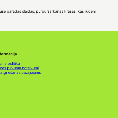
usē parādās slaidas, purpursarkanas krāsas, kas rudenī
nformācija
uma politika
nces pirkuma noteikumi
 atgriešanas paziņojums