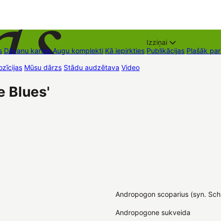
Izziņai
s
Dāvanu kartes
Augu komplekti
Kā iepirkties
Publikācijas
Plašāk pa
zīcijas
Mūsu dārzs
Stādu audzētava
Video
Tirdzniecības vietas
Kon
e Blues'
Andropogon scoparius (syn. Sch
Andropogone sukveida