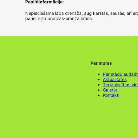
Papildinformācija:
Nepieciešama laba drenāža, aug karstās, sausās, arī e
pāriet siltā bronzas-oranžā krāsā.
Par mums
Par stādu audzē
Aktualitātes
Tirdzniecības vie
Galerija
Kontakti