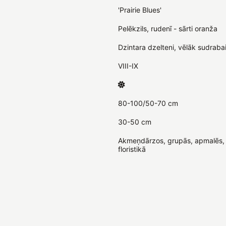
'Prairie Blues'
Pelēkzils, rudenī - sārti oranža
Dzintara dzelteni, vēlāk sudrabai
VIII-IX
80-100/50-70 cm
30-50 cm
Akmeņdārzos, grupās, apmalēs, 
floristikā