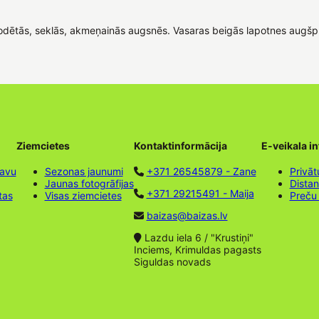
rodētās, seklās, akmeņainās augsnēs. Vasaras beigās lapotnes augšp
Ziemcietes
Kontaktinformācija
E-veikala i
tavu
Sezonas jaunumi
+371 26545879 - Zane
Privāt
Jaunas fotogrāfijas
Dista
+371 29215491 - Maija
tas
Visas ziemcietes
Preču
baizas@baizas.lv
Lazdu iela 6 / "Krustiņi"
Inciems, Krimuldas pagasts
Siguldas novads