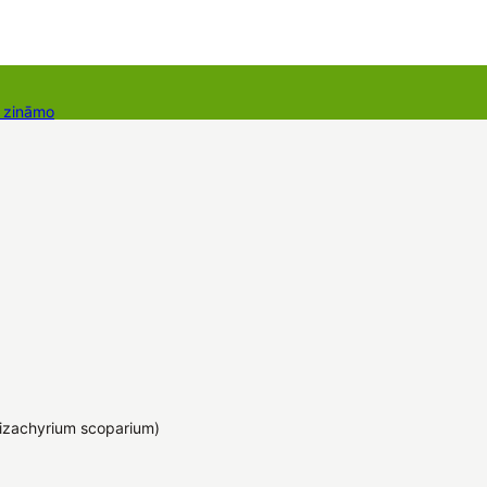
r zināmo
takti
Dāvanu kartes
Augu komplekti
izachyrium scoparium)