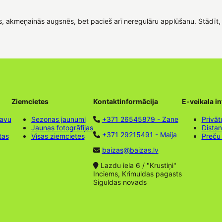
s, akmeņainās augsnēs, bet pacieš arī neregulāru applūšanu. Stādīt, pā
Ziemcietes
Kontaktinformācija
E-veikala i
tavu
Sezonas jaunumi
+371 26545879 - Zane
Privāt
Jaunas fotogrāfijas
Dista
+371 29215491 - Maija
tas
Visas ziemcietes
Preču
baizas@baizas.lv
Lazdu iela 6 / "Krustiņi"
Inciems, Krimuldas pagasts
Siguldas novads