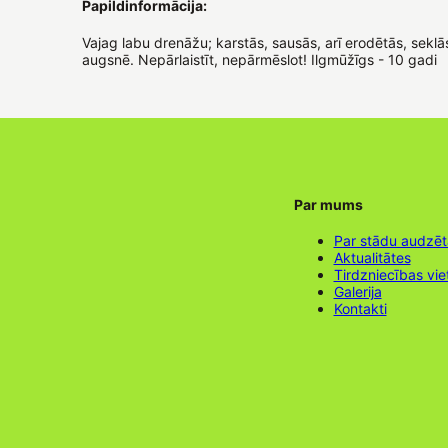
Papildinformācija:
Vajag labu drenāžu; karstās, sausās, arī erodētās, seklā
augsnē. Nepārlaistīt, nepārmēslot! Ilgmūžīgs - 10 gadi
Par mums
Par stādu audzē
Aktualitātes
Tirdzniecības vie
Galerija
Kontakti