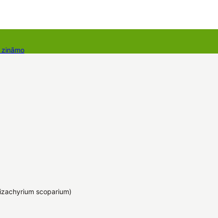
r zināmo
takti
Dāvanu kartes
Augu komplekti
izachyrium scoparium)