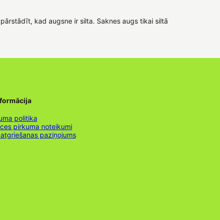
rstādīt, kad augsne ir silta. Saknes augs tikai siltā
nformācija
uma politika
nces pirkuma noteikumi
 atgriešanas paziņojums