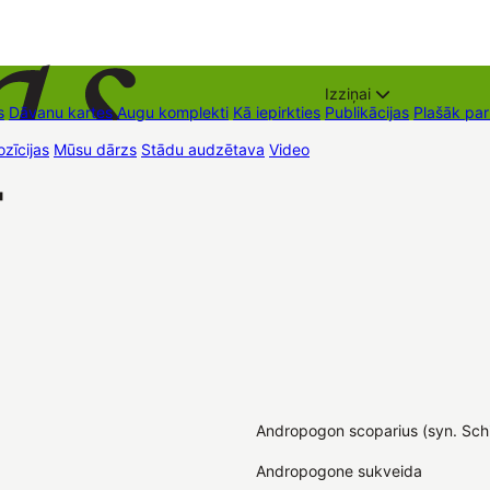
Izziņai
s
Dāvanu kartes
Augu komplekti
Kā iepirkties
Publikācijas
Plašāk pa
zīcijas
Mūsu dārzs
Stādu audzētava
Video
Tirdzniecības vietas
Kon
'
Andropogon scoparius (syn. Sch
Andropogone sukveida