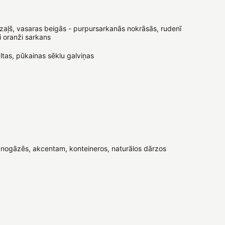
s zaļš, vasaras beigās - purpursarkanās nokrāsās, rudenī
ti oranži sarkans
ltas, pūkainas sēklu galviņas
nogāzēs, akcentam, konteineros, naturālos dārzos