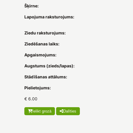
Šķirne:
Lapojuma raksturojums:
Ziedu raksturojums:
Ziedēšanas laiks:
Apgaismojums:
Augstums (zieds/lapas):
Stādīšanas attālums:
Pielietojums:
€ 6.00
Ielikt grozā
Dalīties