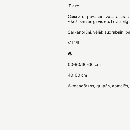
'Blaze'
Gaiši zils -pavasarī, vasarā jūra
- koši sarkanīgi violets līdz spilg
Sarkanbrūni, vēlāk sudrabaini ba
VII-VIII
60-90/30-60 cm
40-60 cm
Akmeņdārzos, grupās, apmalēs, 