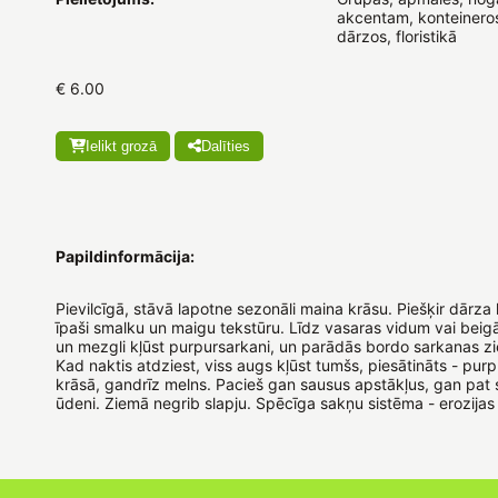
akcentam, konteineros
dārzos, floristikā
€ 6.00
Ielikt grozā
Dalīties
Papildinformācija:
Pievilcīgā, stāvā lapotne sezonāli maina krāsu. Piešķir dārza
īpaši smalku un maigu tekstūru. Līdz vasaras vidum vai beig
un mezgli kļūst purpursarkani, un parādās bordo sarkanas z
Kad naktis atdziest, viss augs kļūst tumšs, piesātināts - pur
krāsā, gandrīz melns. Pacieš gan sausus apstākļus, gan pat
ūdeni. Ziemā negrib slapju. Spēcīga sakņu sistēma - erozijas 