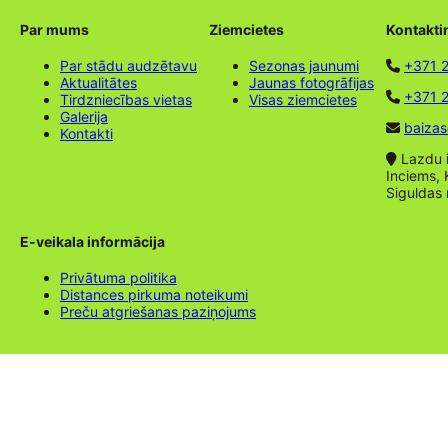
Par mums
Ziemcietes
Kontakti
Par stādu audzētavu
Sezonas jaunumi
+371 
Aktualitātes
Jaunas fotogrāfijas
+371 2
Tirdzniecības vietas
Visas ziemcietes
Galerija
baizas
Kontakti
Lazdu ie
Inciems, 
Siguldas
E-veikala informācija
Privātuma politika
Distances pirkuma noteikumi
Preču atgriešanas paziņojums