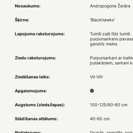
Nosaukums:
Andropogone Žerāra
Šķirne:
'Blackhawks'
Lapojuma raksturojums:
Tumši zaļš līdz tumši
purpursarkans pavasar
gandrīz melns
Ziedu raksturojums:
Purpursarkani ar balt
putekšņiem, sarkani k
Ziedēšanas laiks:
VII-VIII
Apgaismojums:
Augstums (zieds/lapas):
100-125/60-80 cm
Stādīšanas attālums:
40-60 cm
Pielietojums:
Grupās, apmalēs, nog