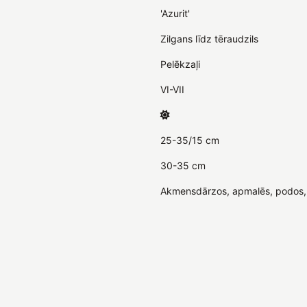
'Azurit'
Zilgans līdz tēraudzils
Pelēkzaļi
VI-VII
25-35/15 cm
30-35 cm
Akmensdārzos, apmalēs, podos