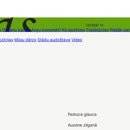
Izziņai
s
Dāvanu kartes
Augu komplekti
Kā iepirkties
Publikācijas
Plašāk pa
zīcijas
Mūsu dārzs
Stādu audzētava
Video
Tirdzniecības vietas
Kon
Festuca glauca
Auzene zilganā