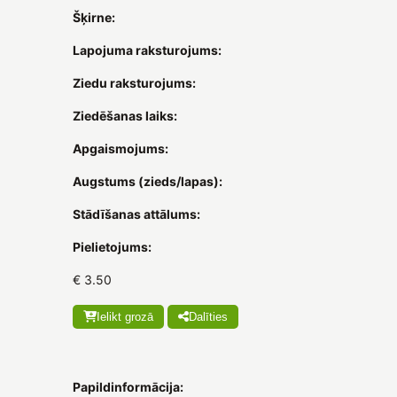
Šķirne:
Lapojuma raksturojums:
Ziedu raksturojums:
Ziedēšanas laiks:
Apgaismojums:
Augstums (zieds/lapas):
Stādīšanas attālums:
Pielietojums:
€ 3.50
Ielikt grozā
Dalīties
Papildinformācija: