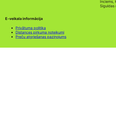
Inciems, 
Siguldas
E-veikala informācija
Privātuma politika
Distances pirkuma noteikumi
Preču atgriešanas paziņojums