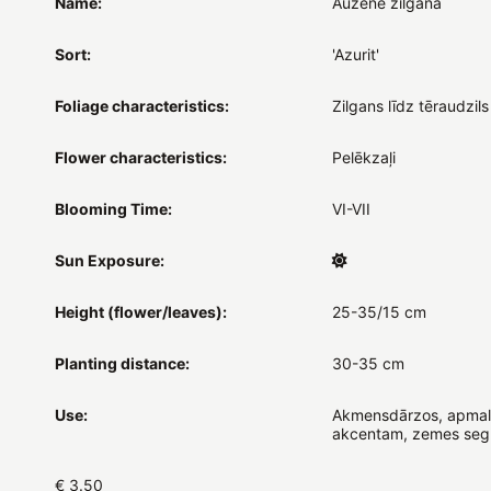
Name:
Auzene zilganā
Sort:
'Azurit'
Foliage characteristics:
Zilgans līdz tēraudzils
Flower characteristics:
Pelēkzaļi
Blooming Time:
VI-VII
Sun Exposure:
Height (flower/leaves):
25-35/15 cm
Planting distance:
30-35 cm
Use:
Akmensdārzos, apmal
akcentam, zemes se
€ 3.50