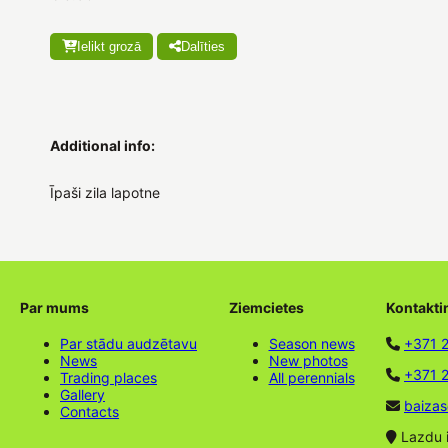
Ielikt grozā
Dalīties
Additional info:
Īpaši zila lapotne
Par mums
Ziemcietes
Kontakti
Par stādu audzētavu
Season news
+371 
News
New photos
+371 2
Trading places
All perennials
Gallery
baizas
Contacts
Lazdu ie