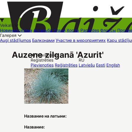
Veikals
Новинки сезона
Астильба
Злаки
Хосты
Papardes
Флоксы
Прочи
Галерея
Augi stādījumos
Балконами
Участие в мероприятиях
Kapu stādīju
+37126545879
baizas@baizas.lv
Auzene zilganā 'Azurit'
Pievienoties /
Reģistrēties
RU
Stādu grozs
Pievienoties
Reģistrēties
Latviešu
Eesti
English
Название на латыни:
Название: