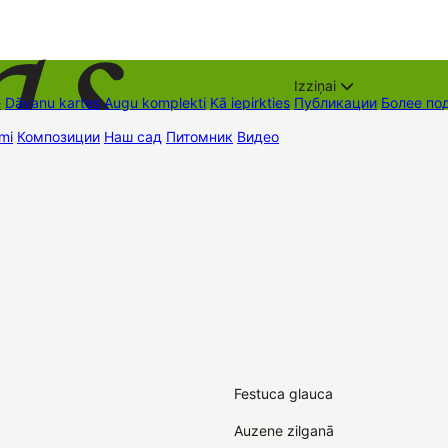
Izziņai
е
Dāvanu kartes
Augu komplekti
Kā iepirkties
Публикации
Более по
mi
Композиции
Наш сад
Питомник
Видео
Торговые места
Контак
Festuca glauca
Auzene zilganā