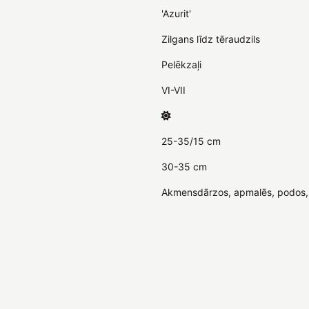
'Azurit'
Zilgans līdz tēraudzils
Pelēkzaļi
VI-VII
25-35/15 cm
30-35 cm
Akmensdārzos, apmalēs, podos