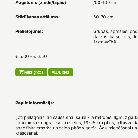
Augstums (zieds/lapas):
/60-100 cm
Stādīšanas attālums:
50-70 cm
Pielietojums:
Grupās, apmalēs, pod
dārzos, kā soliters, flor
ārstniecībā
€ 5.00 - € 6.50
Ielikt grozā
Dalīties
Papildinformācija:
Ļoti pielāgojas, arī sausā ēnā, saulē - ja mitrums. Ilgmūžīga (
Lapojums izturīgs, skaisti izliekts, 18-25 cm plats, piltuvveid
specifiska smarža un salda pīrāga garša. Ādu miecēšanai un
krāsošanai.