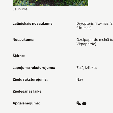
Jaunums
Latīniskais nosaukums:
Dryopteris filix-mas (
filix-mas)
Nosaukums:
Ozolpaparde melnā (s
Vīrpaparde)
Šķirne:
Lapojuma raksturojums:
Zaļš, izliekts
Ziedu raksturojums:
Nav
Ziedēšanas laiks:
Apgaismojums: