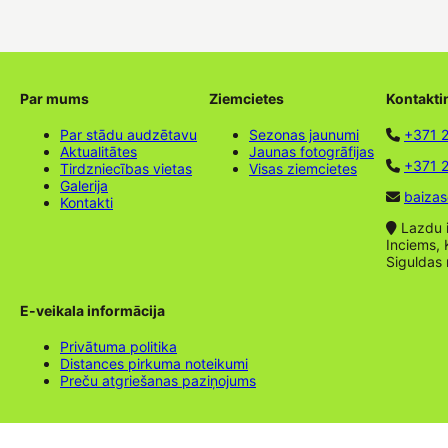
Par mums
Ziemcietes
Kontakti
Par stādu audzētavu
Sezonas jaunumi
+371 
Aktualitātes
Jaunas fotogrāfijas
+371 2
Tirdzniecības vietas
Visas ziemcietes
Galerija
baizas
Kontakti
Lazdu ie
Inciems, 
Siguldas
E-veikala informācija
Privātuma politika
Distances pirkuma noteikumi
Preču atgriešanas paziņojums