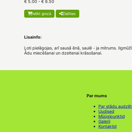
€ 5.00 - € 6.50
Ielikt grozā
Dalīties
Lisainfo:
Ļoti pielāgojas, arī sausā ēnā, saulē - ja mitrums. Ilgmū
Ādu miecēšanai un dzeltenai krāsošanai.
Par mums
Par stādu audzē
Uudised
Müügipunktid
Galerii
Kontaktid