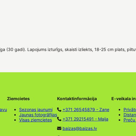
žīga (30 gadi). Lapojums izturīgs, skaisti izliekts, 18-25 cm plats, pi
Ziemcietes
Kontaktinformācija
E-veikala i
tavu
Sezonas jaunumi
+371 26545879 - Zane
Privāt
Jaunas fotogrāfijas
Dista
+371 29215491 - Maija
Visas ziemcietes
Preču
baizas@baizas.lv