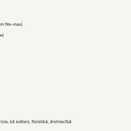
um filix-mas)
e)
s, kā soliters, floristikā, ārstniecībā