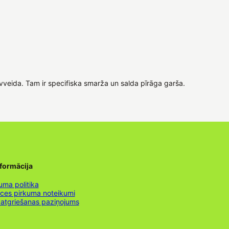
ltuvveida. Tam ir specifiska smarža un salda pīrāga garša.
nformācija
uma politika
nces pirkuma noteikumi
 atgriešanas paziņojums