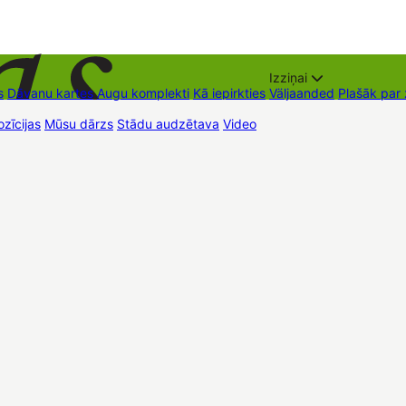
Izziņai
s
Dāvanu kartes
Augu komplekti
Kā iepirkties
Väljaanded
Plašāk par
zīcijas
Mūsu dārzs
Stādu audzētava
Video
Müügipunktid
Kontaktid