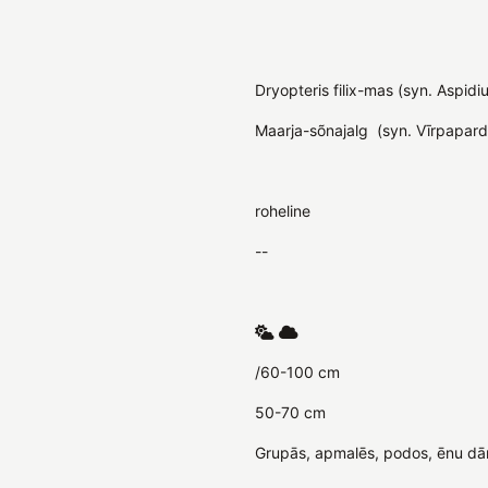
Dryopteris filix-mas (syn. Aspidi
Maarja-sõnajalg (syn. Vīrpapard
roheline
--
/60-100 cm
50-70 cm
Grupās, apmalēs, podos, ēnu dārzo