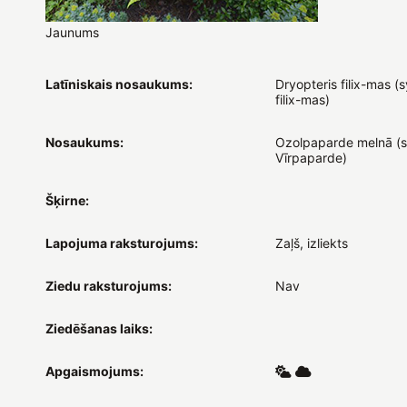
Jaunums
Latīniskais nosaukums:
Dryopteris filix-mas (
filix-mas)
Nosaukums:
Ozolpaparde melnā (s
Vīrpaparde)
Šķirne:
Lapojuma raksturojums:
Zaļš, izliekts
Ziedu raksturojums:
Nav
Ziedēšanas laiks:
Apgaismojums: