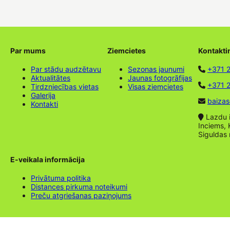
Par mums
Ziemcietes
Kontakti
Par stādu audzētavu
Sezonas jaunumi
+371 
Aktualitātes
Jaunas fotogrāfijas
+371 2
Tirdzniecības vietas
Visas ziemcietes
Galerija
baizas
Kontakti
Lazdu ie
Inciems, 
Siguldas
E-veikala informācija
Privātuma politika
Distances pirkuma noteikumi
Preču atgriešanas paziņojums