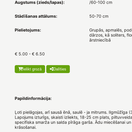
Augstums (zieds/lapas):
/60-100 cm
Stādīšanas attālums:
50-70 cm
Pielietojums:
Grupās, apmalēs, pod
dārzos, kā soliters, flor
ārstniecībā
€ 5.00 - € 6.50
Ielikt grozā
Dalīties
Papildinformācija:
Ļoti pielāgojas, arī sausā ēnā, saulē - ja mitrums. Ilgmūžīga (
Lapojums izturīgs, skaisti izliekts, 18-25 cm plats, piltuvveid
specifiska smarža un salda pīrāga garša. Ādu miecēšanai un
krāsošanai.