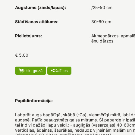
Augstums (zieds/lapas):
/25-50 cm
Stādīšanas attālums:
30-60 cm
Pielietojums:
Akmeņdārzos, apmalē
ēnu dārzos
€ 5.00
Ielikt grozā
Dalīties
Papildinformācija:
Labprāt augs bagātīgā, skābā (-Ca), vienmērīgi mitrā, labi d
augsnē. Patīk paaugstnāts gaisa mitrums. Šī paparde ir īpaši 
tai ir divi dažādi lapu veidi.: - auglīgās (vasarzaļas) 40-60cm
vertikālas, ādainas, šaurākas, nedaudz viļnainām malām un 