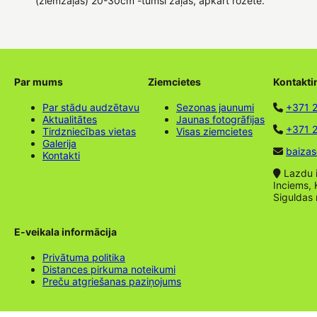
(ziemzaļas) 20-30cm -tumši zaļas, apkārt rozetē.
Par mums
Ziemcietes
Kontakti
Par stādu audzētavu
Sezonas jaunumi
+371 
Aktualitātes
Jaunas fotogrāfijas
+371 2
Tirdzniecības vietas
Visas ziemcietes
Galerija
baizas
Kontakti
Lazdu ie
Inciems, 
Siguldas
E-veikala informācija
Privātuma politika
Distances pirkuma noteikumi
Preču atgriešanas paziņojums