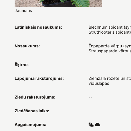
Jaunums
Latīniskais nosaukums:
Blechnum spicant (syn
Struthiopteris spicant)
Nosaukums:
Ēnpaparde vārpu (syn
Strauspaparde vārpu)
Šķirne:
Lapojuma raksturojums:
Ziemzaļa rozete un st
viduslapas
Ziedu raksturojums:
--
Ziedēšanas laiks:
Apgaismojums: