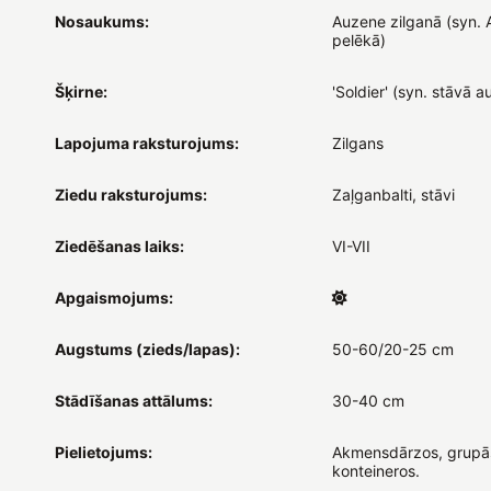
Nosaukums:
Auzene zilganā (syn.
pelēkā)
Šķirne:
'Soldier' (syn. stāvā a
Lapojuma raksturojums:
Zilgans
Ziedu raksturojums:
Zaļganbalti, stāvi
Ziedēšanas laiks:
VI-VII
Apgaismojums:
Augstums (zieds/lapas):
50-60/20-25 cm
Stādīšanas attālums:
30-40 cm
Pielietojums:
Akmensdārzos, grupās
konteineros.