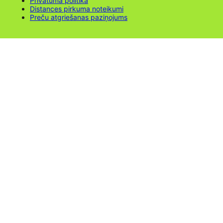
Privātuma politika
Distances pirkuma noteikumi
Preču atgriešanas paziņojums