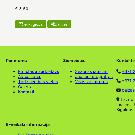
€ 3.50
Ielikt grozā
Dalīties
Par mums
Ziemcietes
Kontakti
Par stādu audzētavu
Sezonas jaunumi
+371 
Aktualitātes
Jaunas fotogrāfijas
+371 2
Tirdzniecības vietas
Visas ziemcietes
Galerija
baizas
Kontakti
Lazdu ie
Inciems, 
Siguldas
E-veikala informācija