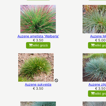
Auzene ametista 'Walberla'
Auzene M
€ 3.50
€ 5.00
Ielikt grozā
Ielikt gr
Auzene sukveida
Auzene zil
€ 3.50
€ 3.50
Ielikt gr