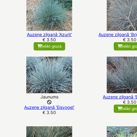
Auzene zilganā 'Azurit'
Auzene zilganā 'Br
€ 3.50
€ 3.50
Ielikt grozā
Ielikt gr
Jaunums
Auzene zilganā 'E
€ 3.50
Auzene zilganā 'Eisvogel'
Ielikt gr
€ 3.50