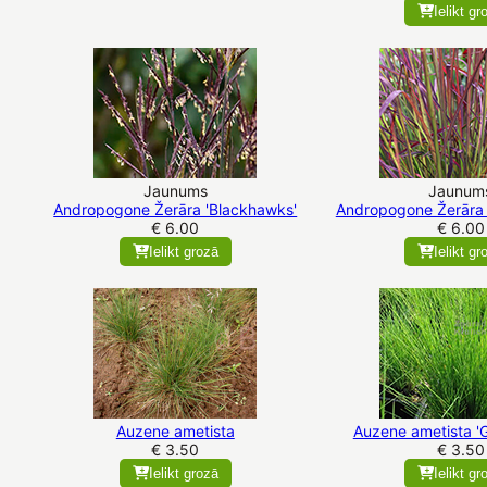
Ielikt gr
Jaunums
Jaunum
Andropogone Žerāra 'Blackhawks'
Andropogone Žerāra 
€ 6.00
€ 6.00
Ielikt grozā
Ielikt gr
Auzene ametista
Auzene ametista '
€ 3.50
€ 3.50
Ielikt grozā
Ielikt gr