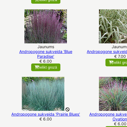
Jaunums
Jaunum
Andropogone sukveida 'Blue
Andropogone sukveid
Paradise'
€ 7.00
€ 6.00
Ielikt gr
Ielikt grozā
Andropogone sukveida 'Prairie Blues'
Andropogone sukvei
€ 6.00
Ovation
€ 6.00