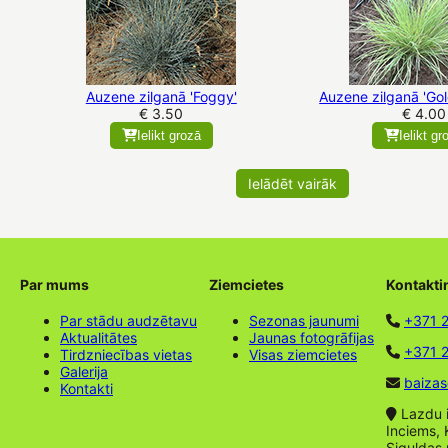
Auzene zilganā 'Foggy'
Auzene zilganā 'Go
€ 3.50
€ 4.00
Ielikt grozā
Ielikt gr
Ielādēt vairāk
Par mums
Ziemcietes
Kontakti
Par stādu audzētavu
Sezonas jaunumi
+371 
Aktualitātes
Jaunas fotogrāfijas
+371 2
Tirdzniecības vietas
Visas ziemcietes
Galerija
baizas
Kontakti
Lazdu ie
Inciems, 
Siguldas