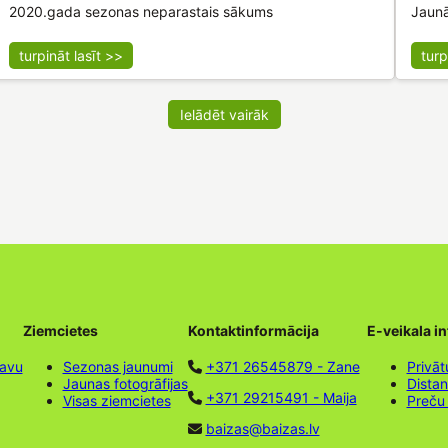
2020.gada sezonas neparastais sākums
Jaunā
turpināt lasīt >>
turp
Ielādēt vairāk
Ziemcietes
Kontaktinformācija
E-veikala i
tavu
Sezonas jaunumi
+371 26545879 - Zane
Privāt
Jaunas fotogrāfijas
Dista
+371 29215491 - Maija
Visas ziemcietes
Preču
baizas@baizas.lv