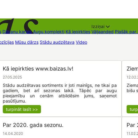
Izziņai
s
Dāvanu kartes
Augu komplekti
Kā iepirkties
Väljaanded
Plašāk par
zīcijas
Mūsu dārzs
Stādu audzētava
Video
Müügipunktid
Kontaktid
Kā iepirkties www.baizas.lv!
Ziem
27.05.2025
12.02
Stādu audzētavas sortiments ir ļoti mainīgs, ne tikai pa
Ziema
gadiem, bet arī sezonas laikā. Tāpēc par augu
bišu 
pieejamību un cenām atbildēsim jums, saņemot
pasūtījumu.
turpināt lasīt >>
turp
Par 2020. gada sezonu.
Par 
14.04.2020
11.02.