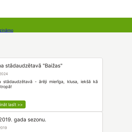
 zināmo
Dāvanu kartes
Augu komplekti
a stādaudzētavā "Baižas"
.2024
 stādaudzētavā - ārēji mierīga, klusa, iekšā kā
stropā!
ināt lasīt >>
2019. gada sezonu.
2019