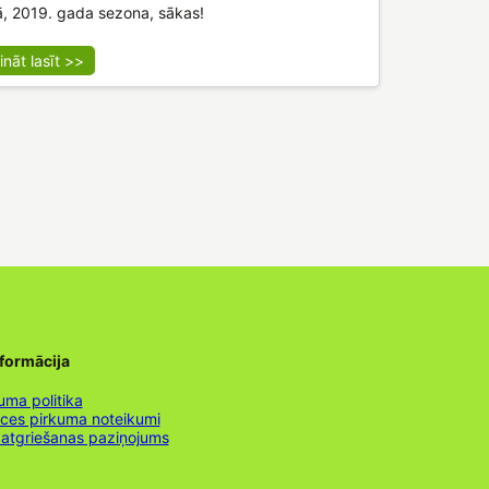
, 2019. gada sezona, sākas!
ināt lasīt >>
nformācija
uma politika
nces pirkuma noteikumi
 atgriešanas paziņojums