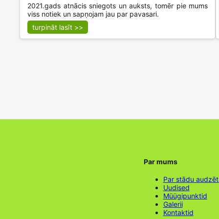
2021.gads atnācis sniegots un auksts, tomēr pie mums
viss notiek un sapņojam jau par pavasari.
turpināt lasīt >>
Par mums
Par stādu audzē
Uudised
Müügipunktid
Galerii
Kontaktid