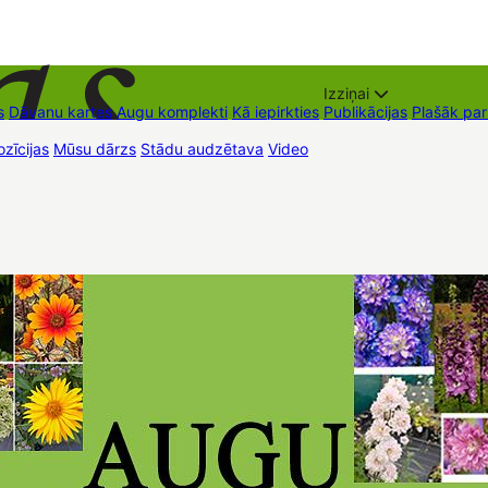
Izziņai
s
Dāvanu kartes
Augu komplekti
Kā iepirkties
Publikācijas
Plašāk pa
zīcijas
Mūsu dārzs
Stādu audzētava
Video
Tirdzniecības vietas
Kon