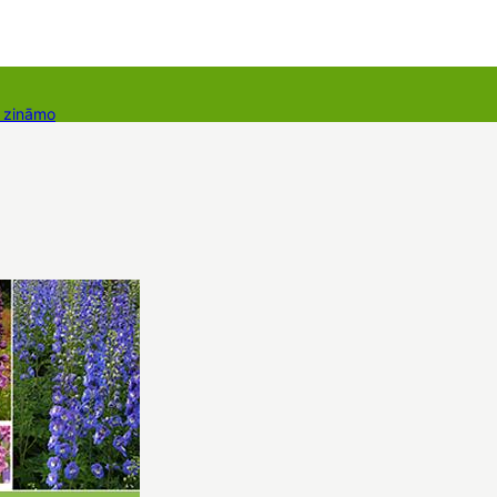
r zināmo
takti
Dāvanu kartes
Augu komplekti