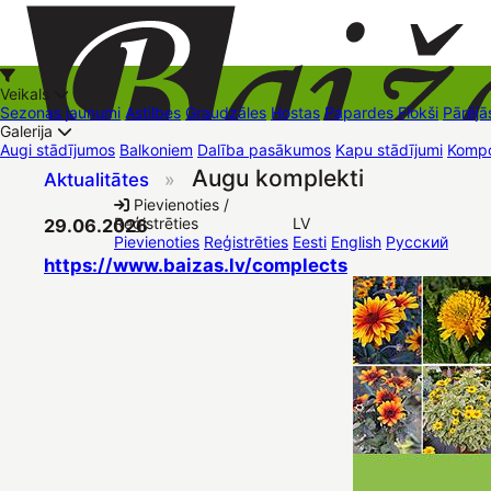
Veikals
Sezonas jaunumi
Astilbes
Graudzāles
Hostas
Papardes
Flokši
Pārējā
Galerija
Augi stādījumos
Balkoniem
Dalība pasākumos
Kapu stādījumi
Kompo
Augu komplekti
Aktualitātes
»
+37126545879
baizas@baizas.lv
Pievienoties /
Reģistrēties
LV
29.06.2026
Stādu grozs
Pievienoties
Reģistrēties
Eesti
English
Русский
https://www.baizas.lv/complects