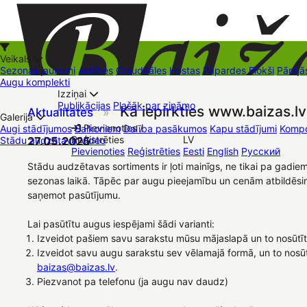
Veikals
Sezonas jaunumi
Astilbes
Graudzāles
Hostas
Papardes
Flokši
Pārējā
Augu komplekti
Izziņai
Kā iepirkties
Publikācijas
Plašāk par zināmo
Kā iepirkties www.baizas.lv
Aktualitātes
»
+37126545879
baizas@baizas.lv
Galerija
Pievienoties /
Augi stādījumos
Balkoniem
Dalība pasākumos
Kapu stādījumi
Kompo
Reģistrēties
LV
Stādu audzētava
27.05.2025
Video
Stādu grozs
Pievienoties
Reģistrēties
Eesti
English
Русский
Tirdzniecības vietas
Kontakti
Dāvanu kartes
Augu komplekti
Stādu audzētavas sortiments ir ļoti mainīgs, ne tikai pa gadiem
sezonas laikā. Tāpēc par augu pieejamību un cenām atbildēsi
saņemot pasūtījumu.
Lai pasūtītu augus iespējami šādi varianti:
Izveidot pašiem savu sarakstu mūsu mājaslapā un to nosūtī
Izveidot savu augu sarakstu sev vēlamajā formā, un to nosū
baizas@baizas.lv
.
Piezvanot pa telefonu (ja augu nav daudz)