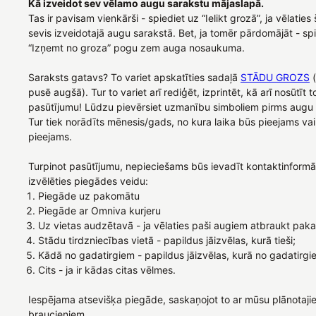
Kā izveidot sev vēlamo augu sarakstu mājaslapā.
Tas ir pavisam vienkārši - spiediet uz “Ielikt grozā”, ja vēlatie
sevis izveidotajā augu sarakstā. Bet, ja tomēr pārdomājāt - sp
“Izņemt no groza” pogu zem auga nosaukuma.
Saraksts gatavs? To variet apskatīties sadaļā
STĀDU GROZS
(
pusē augšā). Tur to variet arī rediģēt, izprintēt, kā arī nosūtīt
pasūtījumu! Lūdzu pievērsiet uzmanību simboliem pirms aug
Tur tiek norādīts mēnesis/gads, no kura laika būs pieejams vai
pieejams.
Turpinot pasūtījumu, nepieciešams būs ievadīt kontaktinformāc
izvēlēties piegādes veidu:
Piegāde uz pakomātu
Piegāde ar Omniva kurjeru
Uz vietas audzētavā - ja vēlaties paši augiem atbraukt paka
Stādu tirdzniecības vietā - papildus jāizvēlas, kurā tieši;
Kādā no gadatirgiem - papildus jāizvēlas, kurā no gadatirgi
Cits - ja ir kādas citas vēlmes.
Iespējama atsevišķa piegāde, saskaņojot to ar mūsu plānotaji
braucieniem.