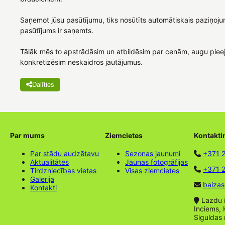
Saņemot jūsu pasūtījumu, tiks nosūtīts automātiskais paziņoju
pasūtījums ir saņemts.
Tālāk mēs to apstrādāsim un atbildēsim par cenām, augu piee
konkretizēsim neskaidros jautājumus.
Dalīties
Par mums
Ziemcietes
Kontakti
Par stādu audzētavu
Sezonas jaunumi
+371 
Aktualitātes
Jaunas fotogrāfijas
+371 2
Tirdzniecības vietas
Visas ziemcietes
Galerija
baizas
Kontakti
Lazdu ie
Inciems, 
Siguldas