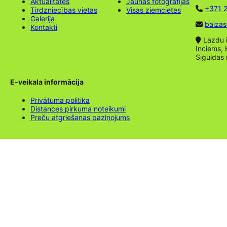
Aktualitātes
Jaunas fotogrāfijas
+371 2
Tirdzniecības vietas
Visas ziemcietes
Galerija
baizas
Kontakti
Lazdu ie
Inciems, 
Siguldas
E-veikala informācija
Privātuma politika
Distances pirkuma noteikumi
Preču atgriešanas paziņojums