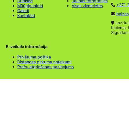
Uudised
Jaunas fotogrāfijas
+371 2
Müügipunktid
Visas ziemcietes
Galerii
baizas
Kontaktid
Lazdu ie
Inciems, 
Siguldas
E-veikala informācija
Privātuma politika
Distances pirkuma noteikumi
Preču atgriešanas paziņojums