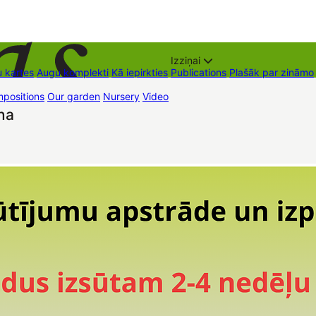
Izziņai
 kartes
Augu komplekti
Kā iepirkties
Publications
Plašāk par zināmo
positions
Our garden
Nursery
Video
Trading places
Contacts
Dāvan
na