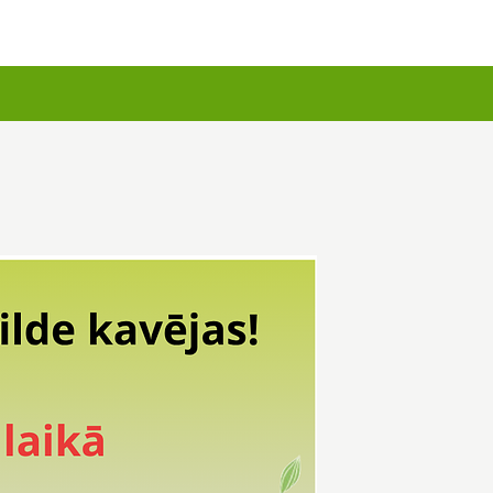
u kartes
Augu komplekti