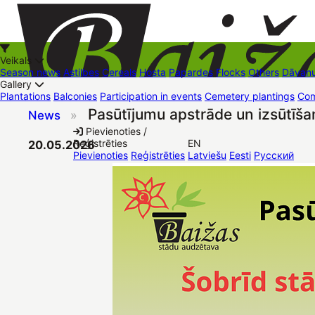
Veikals
Season news
Astilbes
Cereals
Hosta
Papardes
Flocks
Others
Dāvanu
Gallery
Plantations
Balconies
Participation in events
Cemetery plantings
Com
Pasūtījumu apstrāde un izsūtīša
News
»
+37126545879
baizas@baizas.lv
Pievienoties /
Reģistrēties
EN
20.05.2026
Stādu grozs
Pievienoties
Reģistrēties
Latviešu
Eesti
Русский