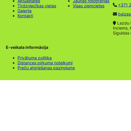
Aktualitātes
Jaunas fotogrāfijas
+371 2
Tirdzniecības vietas
Visas ziemcietes
Galerija
baizas
Kontakti
Lazdu ie
Inciems, 
Siguldas
E-veikala informācija
Privātuma politika
Distances pirkuma noteikumi
Preču atgriešanas paziņojums