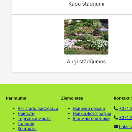
Kapu stādījumi
Augi stādījumos
Par mums
Ziemcietes
Kontakti
Par stādu audzētavu
Новинки сезона
+371 
Новости
Новые фотографии
+371 2
Торговые места
Все многолетники
Галерея
baizas
Контакты