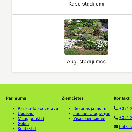
Kapu stādījumi
Augi stādījumos
Par mums
Ziemcietes
Kontakti
Par stādu audzētavu
Sezonas jaunumi
+371 
Uudised
Jaunas fotogrāfijas
+371 2
Müügipunktid
Visas ziemcietes
Galerii
baizas
Kontaktid