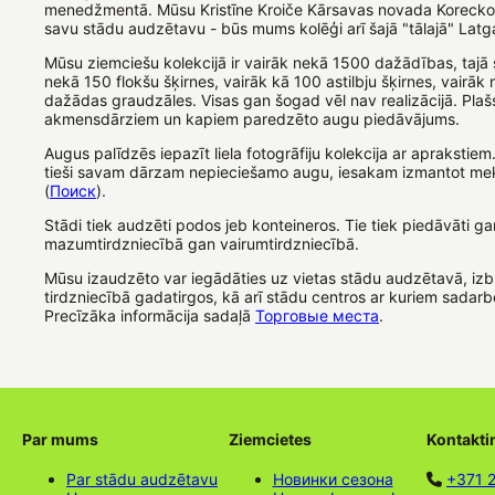
menedžmentā. Mūsu Kristīne Kroiče Kārsavas novada Koreckos
savu stādu audzētavu - būs mums kolēģi arī šajā "tālajā" Latg
Mūsu ziemciešu kolekcijā ir vairāk nekā 1500 dažādības, tajā 
nekā 150 flokšu šķirnes, vairāk kā 100 astilbju šķirnes, vairāk
dažādas graudzāles. Visas gan šogad vēl nav realizācijā. Plašs
akmensdārziem un kapiem paredzēto augu piedāvājums.
Augus palīdzēs iepazīt liela fotogrāfiju kolekcija ar aprakstiem.
tieši savam dārzam nepieciešamo augu, iesakam izmantot mek
(
Поиск
).
Stādi tiek audzēti podos jeb konteineros. Tie tiek piedāvāti ga
mazumtirdzniecībā gan vairumtirdzniecībā.
Mūsu izaudzēto var iegādāties uz vietas stādu audzētavā, i
tirdzniecībā gadatirgos, kā arī stādu centros ar kuriem sadarb
Precīzāka informācija sadaļā
Торговые места
.
Par mums
Ziemcietes
Kontakti
Par stādu audzētavu
Новинки сезона
+371 