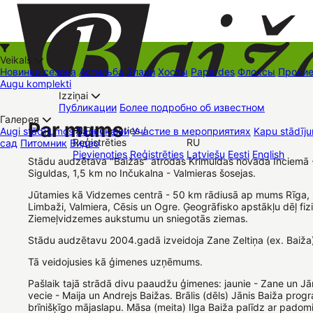
Veikals
Новинки сезона
Астильба
Злаки
Хосты
Papardes
Флоксы
Прочи
Augu komplekti
Izziņai
Kā iepirkties
Публикации
Более подробно об известном
+37126545879
baizas@baizas.lv
Галерея
Par mums
Pievienoties /
Augi stādījumos
Балконами
Участие в мероприятиях
Kapu stādīju
Reģistrēties
RU
сад
Питомник
Видео
Stādu grozs
Pievienoties
Reģistrēties
Latviešu
Eesti
English
Торговые места
Контакты
Dāvanu kartes
Augu komplekti
Stādu audzētava "Baižas" atrodas Krimuldas novada Inciemā 
Siguldas, 1,5 km no Inčukalna - Valmieras šosejas.
Jūtamies kā Vidzemes centrā - 50 km rādiusā ap mums Rīga, S
Limbaži, Valmiera, Cēsis un Ogre. Ģeogrāfisko apstākļu dēļ fi
Ziemeļvidzemes aukstumu un sniegotās ziemas.
Stādu audzētavu 2004.gadā izveidoja Zane Zeltiņa (ex. Baiža
Tā veidojusies kā ģimenes uzņēmums.
Pašlaik tajā strādā divu paaudžu ģimenes: jaunie - Zane un Jān
vecie - Maija un Andrejs Baižas. Brālis (dēls) Jānis Baiža prog
brīnišķīgo mājaslapu. Māsa (meita) Ilga Baiža palīdz ar pado