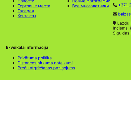
Новости
Новые фотографии
+371 2
Торговые места
Все многолетники
Галерея
baizas
Контакты
Lazdu ie
Inciems, 
Siguldas
E-veikala informācija
Privātuma politika
Distances pirkuma noteikumi
Preču atgriešanas paziņojums