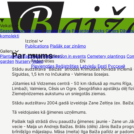
Veikals
Season news
Astilbes
Cereals
Hosta
Papardes
Flocks
Others
Dāvanu
komplekti
Izziņai
Kā iepirkties
Publications
Plašāk par zināmo
+37126545879
baizas@baizas.lv
Gallery
Par mums
Pievienoties /
Plantations
Balconies
Participation in events
Cemetery plantings
Com
Reģistrēties
EN
garden
Nursery
Video
Stādu grozs
Pievienoties
Reģistrēties
Latviešu
Eesti
Русский
Trading places
Contacts
Dāvanu kartes
Augu komplekti
Stādu audzētava "Baižas" atrodas Krimuldas novada Inciemā 
Siguldas, 1,5 km no Inčukalna - Valmieras šosejas.
Jūtamies kā Vidzemes centrā - 50 km rādiusā ap mums Rīga, S
Limbaži, Valmiera, Cēsis un Ogre. Ģeogrāfisko apstākļu dēļ fi
Ziemeļvidzemes aukstumu un sniegotās ziemas.
Stādu audzētavu 2004.gadā izveidoja Zane Zeltiņa (ex. Baiža
Tā veidojusies kā ģimenes uzņēmums.
Pašlaik tajā strādā divu paaudžu ģimenes: jaunie - Zane un Jān
vecie - Maija un Andrejs Baižas. Brālis (dēls) Jānis Baiža prog
brīnišķīgo mājaslapu. Māsa (meita) Ilga Baiža palīdz ar pado