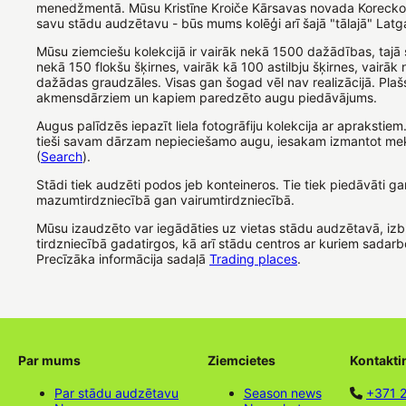
menedžmentā. Mūsu Kristīne Kroiče Kārsavas novada Koreckos
savu stādu audzētavu - būs mums kolēģi arī šajā "tālajā" Latg
Mūsu ziemciešu kolekcijā ir vairāk nekā 1500 dažādības, tajā 
nekā 150 flokšu šķirnes, vairāk kā 100 astilbju šķirnes, vairāk
dažādas graudzāles. Visas gan šogad vēl nav realizācijā. Plašs
akmensdārziem un kapiem paredzēto augu piedāvājums.
Augus palīdzēs iepazīt liela fotogrāfiju kolekcija ar aprakstiem.
tieši savam dārzam nepieciešamo augu, iesakam izmantot mek
(
Search
).
Stādi tiek audzēti podos jeb konteineros. Tie tiek piedāvāti ga
mazumtirdzniecībā gan vairumtirdzniecībā.
Mūsu izaudzēto var iegādāties uz vietas stādu audzētavā, i
tirdzniecībā gadatirgos, kā arī stādu centros ar kuriem sadarb
Precīzāka informācija sadaļā
Trading places
.
Par mums
Ziemcietes
Kontakti
Par stādu audzētavu
Season news
+371 