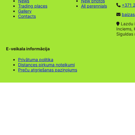
News
New photos
+371 2
Trading places
All perennials
Gallery
baizas
Contacts
Lazdu ie
Inciems, 
Siguldas
E-veikala informācija
Privātuma politika
Distances pirkuma noteikumi
Preču atgriešanas paziņojums