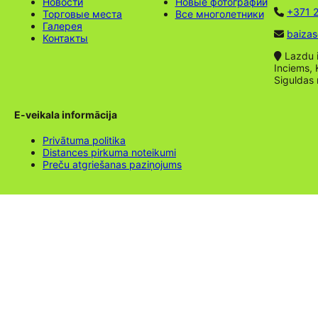
Новости
Новые фотографии
+371 2
Торговые места
Все многолетники
Галерея
baizas
Контакты
Lazdu ie
Inciems, 
Siguldas
E-veikala informācija
Privātuma politika
Distances pirkuma noteikumi
Preču atgriešanas paziņojums