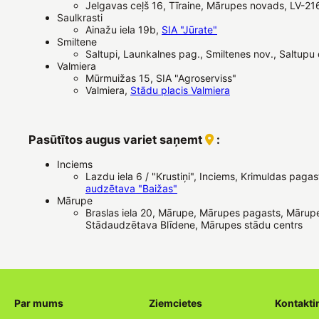
Jelgavas ceļš 16, Tīraine, Mārupes novads, LV-21
Saulkrasti
Ainažu iela 19b,
SIA "Jūrate"
Smiltene
Saltupi, Launkalnes pag., Smiltenes nov., Saltupu
Valmiera
Mūrmuižas 15, SIA "Agroserviss"
Valmiera,
Stādu placis Valmiera
Pasūtītos augus variet saņemt
:
Inciems
Lazdu iela 6 / "Krustiņi", Inciems, Krimuldas pagas
audzētava "Baižas"
Mārupe
Braslas iela 20, Mārupe, Mārupes pagasts, Mārup
Stādaudzētava Blīdene, Mārupes stādu centrs
Par mums
Ziemcietes
Kontakti