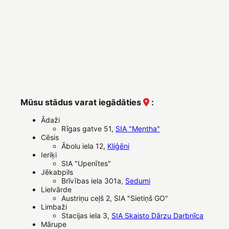
Mūsu stādus varat iegādāties
:
Ādaži
Rīgas gatve 51,
SIA "Mentha"
Cēsis
Ābolu iela 12,
Kliģēni
Ieriķi
SIA "Upenītes"
Jēkabpils
Brīvības iela 301a,
Sedumi
Lielvārde
Austriņu ceļš 2, SIA "Sietiņš GO"
Limbaži
Stacijas iela 3,
SIA Skaisto Dārzu Darbnīca
Mārupe