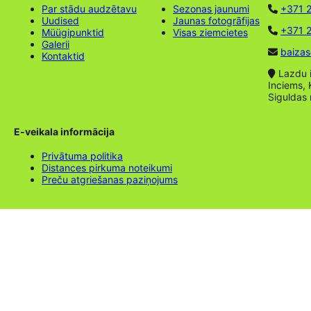
Par stādu audzētavu
Sezonas jaunumi
+371 
Uudised
Jaunas fotogrāfijas
+371 2
Müügipunktid
Visas ziemcietes
Galerii
baizas
Kontaktid
Lazdu ie
Inciems, 
Siguldas
E-veikala informācija
Privātuma politika
Distances pirkuma noteikumi
Preču atgriešanas paziņojums