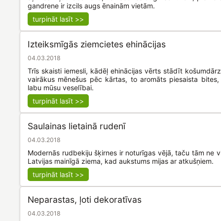
gandrene ir izcils augs ēnainām vietām.
turpināt lasīt >>
Izteiksmīgās ziemcietes ehinācijas
04.03.2018
Trīs skaisti iemesli, kādēļ ehinācijas vērts stādīt košumdārz
vairākus mēnešus pēc kārtas, to aromāts piesaista bites,
labu mūsu veselībai.
turpināt lasīt >>
Saulainas lietainā rudenī
04.03.2018
Modernās rudbekiju šķirnes ir noturīgas vējā, taču tām ne 
Latvijas mainīgā ziema, kad aukstums mijas ar atkušņiem.
turpināt lasīt >>
Neparastas, ļoti dekoratīvas
04.03.2018