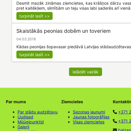
Desmit mazāk zināmas ziemcietes, kas krāšņos dārzu vasar
pret kaitēkļiem, slimībām un teju visas labi saderēs arī vien
turpināt lasīt >>
Skaistākās peonias dobēm un toveriem
04.03.2018
Kādas peonijas šopavasar piedāvā Latvijas stādaudzētavas
turpināt lasīt >>
Ielādēt vairāk
Par mums
Ziemcietes
Kontakti
Par stādu audzētavu
Sezonas jaunumi
+371 
Uudised
Jaunas fotogrāfijas
+371 2
Müügipunktid
Visas ziemcietes
Galerii
baizas