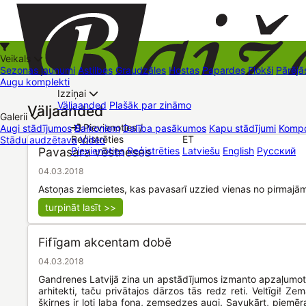
Veikals
Sezonas jaunumi
Astilbes
Graudzāles
Hostas
Papardes
Flokši
Pārējā
Augu komplekti
Izziņai
Kā iepirkties
Väljaanded
Plašāk par zināmo
Väljaanded
+37126545879
baizas@baizas.lv
Galerii
Pievienoties /
Augi stādījumos
Balkoniem
Dalība pasākumos
Kapu stādījumi
Kompo
Reģistrēties
ET
Stādu audzētava
Video
Stādu grozs
Pavasara vēstneses
Pievienoties
Reģistrēties
Latviešu
English
Русский
Müügipunktid
Kontaktid
Dāvanu kartes
Augu komplekti
04.03.2018
Astoņas ziemcietes, kas pavasarī uzzied vienas no pirmajā
turpināt lasīt >>
Fifīgam akcentam dobē
04.03.2018
Gandrenes Latvijā zina un apstādījumos izmanto apzaļumotā
arhitekti, taču privātajos dārzos tās redz reti. Veltīgi! Z
šķirnes ir ļoti laba fona, zemsedzes augi. Savukārt, piemēr