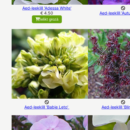
Aed-leeklill 'Adessa White'
€ 4.50
Aed-leeklill 'Au
Ielikt grozā
Aed-leeklill 'Babje Leto'
Aed-leeklill 'Bl