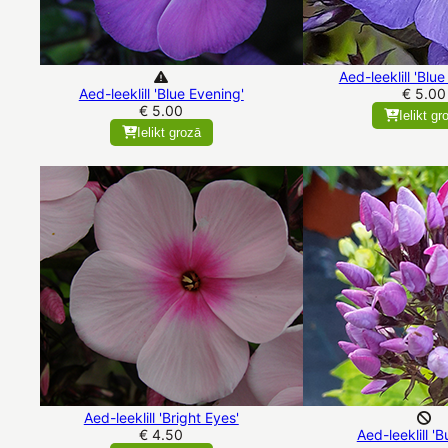
Aed-leeklill 'Blu
Aed-leeklill 'Blue Evening'
€ 5.00
€ 5.00
Ielikt gr
Ielikt grozā
Aed-leeklill 'Bright Eyes'
€ 4.50
Aed-leeklill '