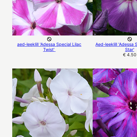
aed-leeklill 'Adessa Special Lilac
Aed-leeklill 'Adessa 
Twist'
Star'
€ 4.50