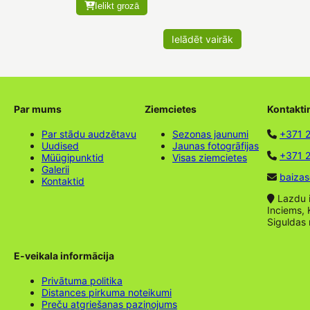
Ielikt grozā
Ielādēt vairāk
Par mums
Ziemcietes
Kontakti
Par stādu audzētavu
Sezonas jaunumi
+371 
Uudised
Jaunas fotogrāfijas
+371 2
Müügipunktid
Visas ziemcietes
Galerii
baizas
Kontaktid
Lazdu ie
Inciems, 
Siguldas
E-veikala informācija
Privātuma politika
Distances pirkuma noteikumi
Preču atgriešanas paziņojums