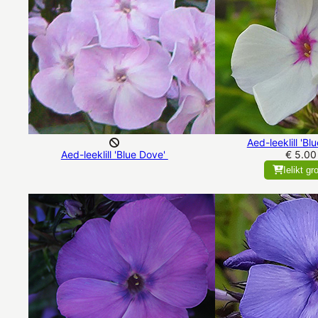
Aed-leeklill 'Bl
Aed-leeklill 'Blue Dove'
€ 5.00
Ielikt gr