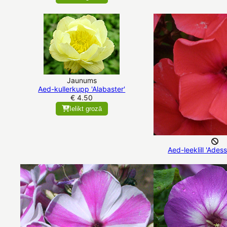
Jaunums
Aed-kullerkupp 'Alabaster'
€ 4.50
Ielikt grozā
Aed-leeklill 'Ade