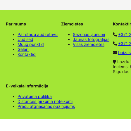
Par mums
Ziemcietes
Kontakti
Par stādu audzētavu
Sezonas jaunumi
+371 
Uudised
Jaunas fotogrāfijas
+371 2
Müügipunktid
Visas ziemcietes
Galerii
baizas
Kontaktid
Lazdu ie
Inciems, 
Siguldas
E-veikala informācija
Privātuma politika
Distances pirkuma noteikumi
Preču atgriešanas paziņojums