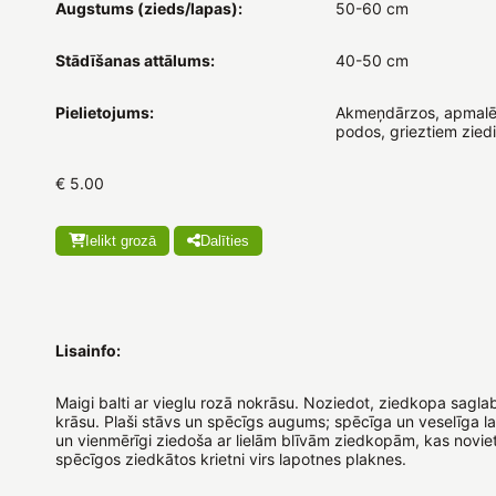
Augstums (zieds/lapas):
50-60 cm
Stādīšanas attālums:
40-50 cm
Pielietojums:
Akmeņdārzos, apmalē
podos, grieztiem zied
€ 5.00
Ielikt grozā
Dalīties
Lisainfo:
Maigi balti ar vieglu rozā nokrāsu. Noziedot, ziedkopa sagla
krāsu. Plaši stāvs un spēcīgs augums; spēcīga un veselīga la
un vienmērīgi ziedoša ar lielām blīvām ziedkopām, kas novie
spēcīgos ziedkātos krietni virs lapotnes plaknes.