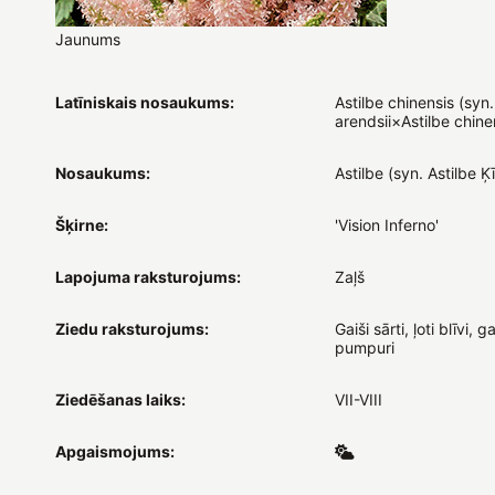
Jaunums
Latīniskais nosaukums:
Astilbe chinensis (syn.
arendsii×Astilbe chine
Nosaukums:
Astilbe (syn. Astilbe Ķ
Šķirne:
'Vision Inferno'
Lapojuma raksturojums:
Zaļš
Ziedu raksturojums:
Gaiši sārti, ļoti blīvi, ga
pumpuri
Ziedēšanas laiks:
VII-VIII
Apgaismojums: