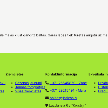
ē malas kļūst gandrīz baltas. Garās lapas tiek turētas augstu uz maj
Ziemcietes
Kontaktinformācija
E-veikala i
tavu
Sezonas jaunumi
+371 26545879 - Zane
Privāt
Jaunas fotogrāfijas
Dista
+371 29215491 - Maija
tas
Visas ziemcietes
Preču
baizas@baizas.lv
Lazdu iela 6 / "Krustiņi"