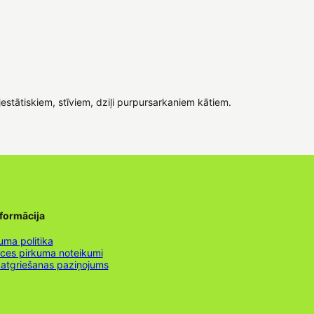
estātiskiem, stīviem, dziļi purpursarkaniem kātiem.
nformācija
uma politika
nces pirkuma noteikumi
 atgriešanas paziņojums