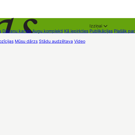
Izziņai
s
Dāvanu kartes
Augu komplekti
Kā iepirkties
Publikācijas
Plašāk pa
zīcijas
Mūsu dārzs
Stādu audzētava
Video
Tirdzniecības vietas
Kon