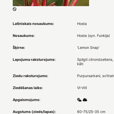
Latīniskais nosaukums:
Hosta
Nosaukums:
Hosta (syn. Funkija)
Šķirne:
'Lemon Snap'
Lapojuma raksturojums:
Spilgti citrondzeltens,
kāti
Ziedu raksturojums:
Purpursarkani, svītrai
Ziedēšanas laiks:
VI-VIII
Apgaismojums:
Augstums (zieds/lapas):
60-75/25-35 cm