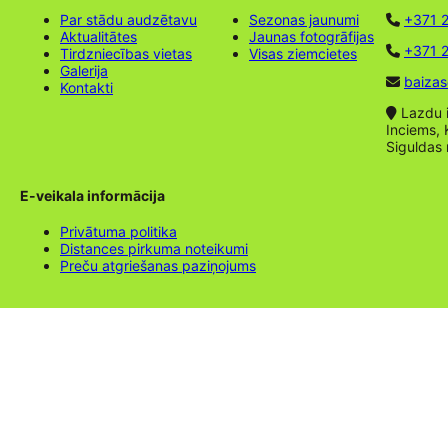
Par stādu audzētavu
Sezonas jaunumi
+371 
Aktualitātes
Jaunas fotogrāfijas
+371 2
Tirdzniecības vietas
Visas ziemcietes
Galerija
baizas
Kontakti
Lazdu ie
Inciems, 
Siguldas
E-veikala informācija
Privātuma politika
Distances pirkuma noteikumi
Preču atgriešanas paziņojums