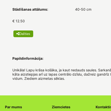
Stādīšanas attālums:
40-50 cm
€ 12.50
Dalīties
Papildinformācija:
Unikāla! Lapu krāsa košāka, ja kaut nedauds saules. Sarkan
kāta aizstiepjas arī uz lapas centrālo dzīslu, dažreiz gandrīz 
vidum. Ziediem aizmetas sēklas.
Par mums
Ziemcietes
Kontakti